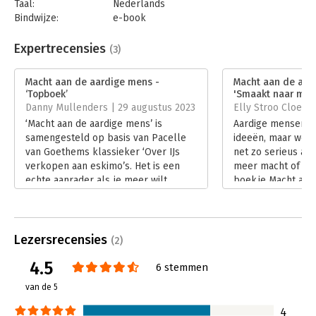
Taal:
Nederlands
Bindwijze:
e-book
Beveiliging:
watermerk
Bestandsformaat:
epub
Expertrecensies
(3)
Aantal pagina's:
63
Uitgever:
Business Contact
Macht aan de aardige mens -
Macht aan de aar
Druk:
1
‘Topboek’
'Smaakt naar mee
Verschijningsdatum:
30-10-2020
Danny Mullenders | 29 augustus 2023
Elly Stroo Cloeck 
‘Macht aan de aardige mens’ is
Aardige mensen 
Hoofdrubriek:
Psychologie
samengesteld op basis van Pacelle
ideeën, maar we n
van Goethems klassieker ‘Over IJs
net zo serieus als
verkopen aan eskimo’s. Het is een
meer macht of een
echte aanrader als je meer wilt
boekje Macht aan
weten over integer overtuigen. Ja:
van Pacelle van G
Integer, want het boek is erop
hoofdstukken uit 
gericht om meer uit jezelf te halen,
eskimo's (van dez
niet om te winnen en de ander tekort
te helpen jouw ove
Lezersrecensies
(2)
te doen.
vinden en te verb
4.5
Lees verder
Lees verder
6 stemmen
van de 5
4