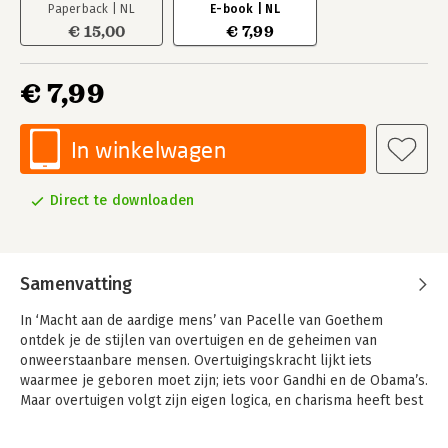
Paperback | NL
E-book | NL
€ 15,00
€ 7,99
€ 7,99
In winkelwagen
Direct te downloaden
Samenvatting
In ‘Macht aan de aardige mens’ van Pacelle van Goethem
ontdek je de stijlen van overtuigen en de geheimen van
onweerstaanbare mensen. Overtuigingskracht lijkt iets
waarmee je geboren moet zijn; iets voor Gandhi en de Obama’s.
Maar overtuigen volgt zijn eigen logica, en charisma heeft best
practices. Pacelle van Goethem beschreef in haar bestseller
‘IJs verkopen aan eskimo’s’ hoe overtuigen werkt. ‘Macht aan