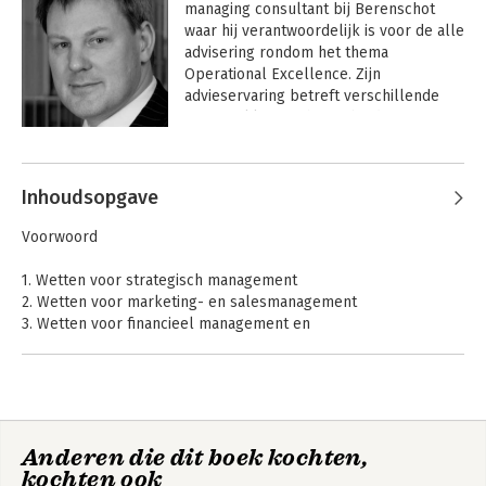
managing consultant bij Berenschot 
waar hij verantwoordelijk is voor de alle 
advisering rondom het thema 
Operational Excellence. Zijn 
advieservaring betreft verschillende 
vraagstukken op het gebied van 
operations- en innovatiemanagement, 
Andere boeken door Marcel van
van Lean Six Sigma en Operational 
Assen
Excellence tot waarde-innovatie en 
Inhoudsopgave
strategie-implementatie gebaseerd op 
strategische conversatie, roadmapping 
Voorwoord
en toekomstverkenningen voor 
individuele organisaties, clusters en 
1. Wetten voor strategisch management
ketens in zowel de industrie als voor 
2. Wetten voor marketing- en salesmanagement
dienstverlenende organisaties 
3. Wetten voor financieel management en
(financiële/zakelijke dienstverlening en 
prestatiemanagement
zorginstellingen).

4. Wetten voor innovatie en R&D-management
5. Wetten voor informatiemanagement
 Hij is bovendien lid van de Raad van 
6. Wetten voor organisatiekunde en teammanagement
Commissarissen van Gorenje, een 
7. Wetten voor leiderschap en verandermanagement
Sloveens beursgenoteerde 
Anderen die dit boek kochten,
8. Wetten voor productiemanagement en operationeel
Operational
Handboek Lean
onderneming, en docent Operational 
kochten ook
management
Excellence
Management