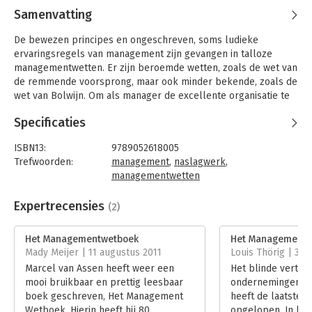
Samenvatting
De bewezen principes en ongeschreven, soms ludieke
ervaringsregels van management zijn gevangen in talloze
managementwetten. Er zijn beroemde wetten, zoals de wet van
de remmende voorsprong, maar ook minder bekende, zoals de
wet van Bolwijn. Om als manager de excellente organisatie te
ontwikkelen en te besturen, is het handig dat u deze
Specificaties
managementwetten goed begrijpt, en dat u weet hoe u er uw
voordeel mee kunt doen.
ISBN13:
9789052618005
'Het managementwetboek' geeft een overzicht van de tachtig
Trefwoorden:
management
,
naslagwerk
,
managementwetten die iedere manager hoort te kennen. Elke
managementwetten
managementwet wordt geanalyseerd, waarbij ook de relatie tot
Taal:
Nederlands
andere managementwetten en de kritiek erop aan bod komen.
Bindwijze:
gebonden
Expertrecensies
(2)
U leest hoe u met de wetten om kunt gaan, zodat ze praktisch
Aantal pagina's:
224
toepasbaar worden.
Uitgever:
Boom
Het Managementwetboek
Het Management 
Druk:
1
Mady Meijer | 11 augustus 2011
Louis Thörig | 30
De tachtig wetten zijn ingedeeld in tien managementdisciplines,
Verschijningsdatum:
9-12-2010
Marcel van Assen heeft weer een
Het blinde vertro
waaronder:
mooi bruikbaar en prettig leesbaar
ondernemingen en
- strategisch management, met onder meer de wet van
Hoofdrubriek:
Algemeen management
boek geschreven, Het Management
heeft de laatste t
Gresham, de wet van Porter en de wet van Calimero;
Wetboek. Hierin heeft hij 80
opgelopen. In het
- leiderschap en verandermanagement, met de wet van penny-