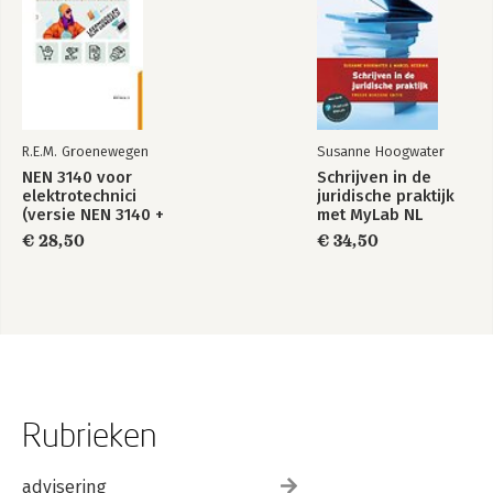
R.E.M. Groenewegen
Susanne Hoogwater
NEN 3140 voor
Schrijven in de
elektrotechnici
juridische praktijk
(versie NEN 3140 +
met MyLab NL
A3:2019)
toegangscode
€ 28,50
€ 34,50
Rubrieken
advisering