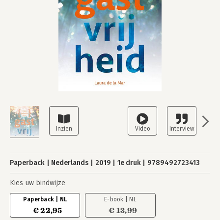
Paperback
Nederlands
2019
1e druk
9789492723413
Kies uw bindwijze
Paperback | NL
E-book | NL
€ 22,95
€ 13,99