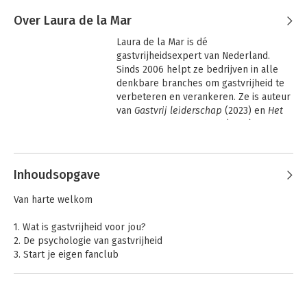
Over Laura de la Mar
Laura de la Mar is dé 
gastvrijheidsexpert van Nederland. 
Sinds 2006 helpt ze bedrijven in alle 
denkbare branches om gastvrijheid te 
verbeteren en verankeren. Ze is auteur 
van 
Gastvrij leiderschap
 (2023) en 
Het 
geheim van gastvrijheid
 (2019) en 
coauteur van 
Mood Maker
 (2013). Laura 
Andere boeken door Laura de la
is directeur van Gastvrijheid in Bedrijf 
Mar
en oprichter van de Gastvrijheid in 
Inhoudsopgave
Bedrijf Community. Haar missie: de 
wereld gastvrijer maken. Met veel 
Van harte welkom
passie en bevlogenheid helpt ze als 
trainer, adviseur en (keynote)spreker.
1. Wat is gastvrijheid voor jou?
2. De psychologie van gastvrijheid
3. Start je eigen fanclub
4. Gastvrijheid vergroot passie, plezier en positieve energie
5. Het geheim van gastvrije bedrijven
6. Gastpsychologie