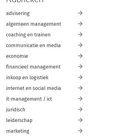
-Conflict – meningsverschil versus conflict
-Hoogtepunten
advisering
9. De principes van succesvol implementeren
algemeen management
-Belangrijke principes
coaching en trainen
Nawoord
Aanbevolen en geraadpleegde literatuur
communicatie en media
economie
financieel management
inkoop en logistiek
internet en social media
it-management / ict
juridisch
leiderschap
marketing