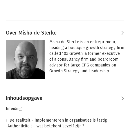
Over Misha de Sterke
Misha de Sterke is an entrepreneur, 
heading a boutique growth strategy firm 
called 10x Growth, a former executive 
of a consultancy firm and boardroom 
advisor for large CPG companies on 
Growth Strategy and Leadership. 

He has helped numerous Fortune 500 
Andere boeken door Misha de
companies (Shell, Nestle, Unilever, 
Sterke
Danone, Philips) with solving tough 
Inhoudsopgave
growth challenges and launching 
known innovations in the market. 

Inleiding
He has written the book 'The 10x 
1. De realiteit – implementeren in organisaties is lastig
Growth Machine - how companies can 
-Authenticiteit – wat betekent ‘jezelf zijn’?
innovate, scale and win' and talks about 