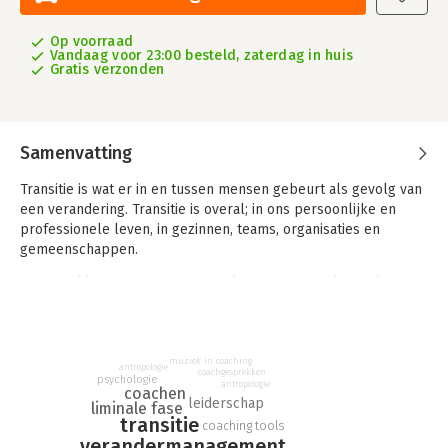
Op voorraad
Vandaag voor 23:00 besteld, zaterdag in huis
Gratis verzonden
Samenvatting
Transitie is wat er in en tussen mensen gebeurt als gevolg van
een verandering. Transitie is overal; in ons persoonlijke en
professionele leven, in gezinnen, teams, organisaties en
gemeenschappen.
Met dit Blik op Transitie geef je als professioneel begeleider
meer diepgang aan sessies en boekt je cliënt of je team meer
resultaat. Als leidinggevende of HR professional gebruik je het
om het gesprek rondom professionele of teamontwikkeling te
stimuleren.
muziek in coaching
antropologie
coachgesprekken
psychologie
antropologie
coachen
De 52 helder vormgegeven kaarten helpen je cliënt,
leiderschap
liminale fase
medewerker of team inzicht in persoonlijke of professionele
transitie
coaching tools
leiderschapsthematiek te verkrijgen. Ze gaan vergezeld van
verandermanagement