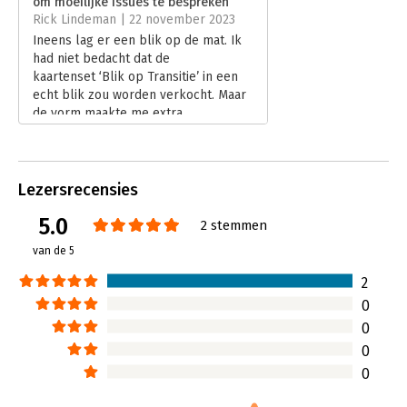
om moeilijke issues te bespreken’
Hoofdrubriek:
Verandermanagement
Rick Lindeman | 22 november 2023
Ineens lag er een blik op de mat. Ik
had niet bedacht dat de
kaartenset ‘Blik op Transitie’ in een
echt blik zou worden verkocht. Maar
de vorm maakte me extra
nieuwsgierig naar wat de set me zou
bieden.
Lees verder
Lezersrecensies
5.0
2 stemmen
van de 5
2
0
0
0
0