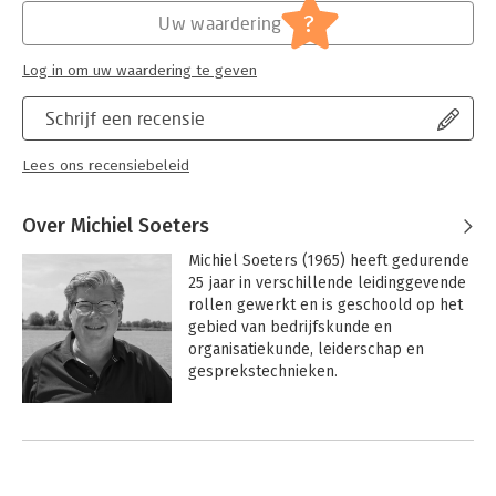
?
Uw waardering
Log in om uw waardering te geven
Schrijf een recensie
Lees ons recensiebeleid
Over Michiel Soeters
Michiel Soeters (1965) heeft gedurende 
25 jaar in verschillende leidinggevende 
rollen gewerkt en is geschoold op het 
gebied van bedrijfskunde en 
organisatiekunde, leiderschap en 
gesprekstechnieken.

Sinds 2017 combineert Michiel die 
Andere boeken door Michiel Soeters
ervaring met het secure base 
gedachtengoed, systemisch werk en 
stress en burn-out begeleiding en 