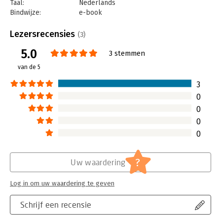
Taal:
Nederlands
Bindwijze:
e-book
Beveiliging:
watermerk
Bestandsformaat:
epub
Lezersrecensies
(3)
Aantal pagina's:
184
5.0
Uitgever:
Auteurscollege
3 stemmen
Druk:
1
van de 5
Verschijningsdatum:
22-5-2024
3
Hoofdrubriek:
Persoonlijke effectiviteit
0
0
0
0
?
Uw waardering
Log in om uw waardering te geven
Schrijf een recensie