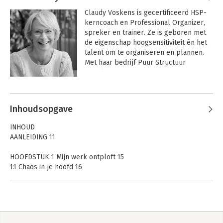
Claudy Voskens is gecertificeerd HSP-
kerncoach en Professional Organizer, 
spreker en trainer. Ze is geboren met 
de eigenschap hoogsensitiviteit én het 
talent om te organiseren en plannen. 
Met haar bedrijf Puur Structuur 
begeleidt ze met name hoogsensitieve 
mensen die door overprikkeling het 
Andere boeken door Claudy
overzicht kwijt zijn.
Voskens
Inhoudsopgave
INHOUD
AANLEIDING 11
HOOFDSTUK 1 Mijn werk ontploft 15
1.1 Chaos in je hoofd 16
1.2 Werkgerelateerde burn-outklachten 16
1.3 Prikkelgevoelig 17
1.4 Hoogsensitiviteit 18
1.5 Hoogsensitiviteit en werk 19
1.6 Zelfzorg staat voorop 20