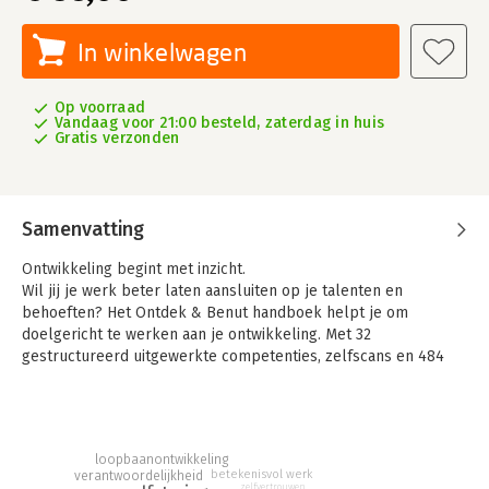
In winkelwagen
Op voorraad
Vandaag voor 21:00 besteld, zaterdag in huis
Gratis verzonden
Samenvatting
Ontwikkeling begint met inzicht.
Wil jij je werk beter laten aansluiten op je talenten en
behoeften? Het Ontdek & Benut handboek helpt je om
doelgericht te werken aan je ontwikkeling. Met 32
gestructureerd uitgewerkte competenties, zelfscans en 484
praktische coachingtips krijg je direct toepasbare inzichten om
jezelf en anderen te laten groeien.
Wat kun je verwachten?
- Een overzicht van 32 competenties met uitleg over hun
loopbaanontwikkeling
betekenisvol werk
verantwoordelijkheid
belang en toepassing.
zelfvertrouwen