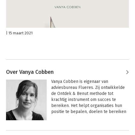
15 maart 2021
Over Vanya Cobben
Vanya Cobben is eigenaar van 
adviesbureau Flueres. Zij ontwikkelde 
de Ontdek & Benut methode tot 
krachtig instrument om succes te 
bereiken. Het helpt organisaties hun 
positie te bepalen, doelen te bereiken 
en obstakels te overwinnen. Met fit-gap 
analyses, praktische handvatten en 
Andere boeken door Vanya Cobben
concrete strategieën helpt ze 