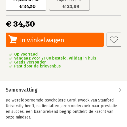
Paperback | NL
Paperback | EN
€ 34,50
€ 23,99
€ 34,50
In winkelwagen
Op voorraad
Vandaag voor 21:00 besteld, vrijdag in huis
Gratis verzonden
Past door de brievenbus
Samenvatting
De wereldberoemde psychologe Carol Dweck van Stanford
University heeft, na tientallen jaren onderzoek naar prestatie
en succes, een baanbrekend begrip ontdekt: de kracht van
onze mindset.
Dweck legt uit dat het niet alleen onze vaardigheden en