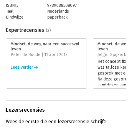
ISBN13:
9789088508097
Taal:
Nederlands
Bindwijze:
paperback
Aantal pagina's:
332
Uitgever:
SWP
Expertrecensies
(2)
Druk:
7
Verschijningsdatum:
12-4-2018
Mindset, de weg naar een succesvol
Mindset, de weg n
leven
leven
Hoofdrubriek:
Psychologie
Peter de Roode | 11 april 2017
Jelger Spijkerboe
Het concept fixed
Lees verder
was talloze kere
gesprek met een v
Na deze gesprekk
aandringen van mij
ok, nu moet ik 'Mi
een succesvol leve
Dweck echt gaan l
Lees verder
Lezersrecensies
Wees de eerste die een lezersrecensie schrijft!