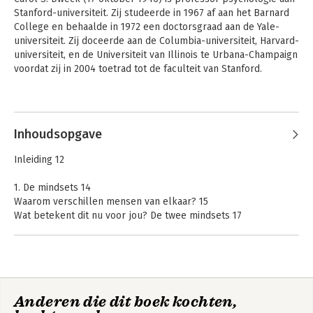
Stanford-universiteit. Zij studeerde in 1967 af aan het Barnard 
College en behaalde in 1972 een doctorsgraad aan de Yale-
universiteit. Zij doceerde aan de Columbia-universiteit, Harvard-
universiteit, en de Universiteit van Illinois te Urbana-Champaign 
voordat zij in 2004 toetrad tot de faculteit van Stanford.
Andere boeken door Carol Dweck
Inhoudsopgave
Inleiding 12
1. De mindsets 14
Waarom verschillen mensen van elkaar? 15
Wat betekent dit nu voor jou? De twee mindsets 17
Hoe de twee mindsets werken 19
Is er iets nieuws onder de zon? 21
Zelfinzicht: wie heeft een reëel beeld van zijn capaciteiten
en beperkingen? 23
Wat heb je in huis? 24
Mindset - The New
Mindset - Updated
Anderen die dit boek kochten,
Psychology of
Edition : Changing
Success
The Way You think