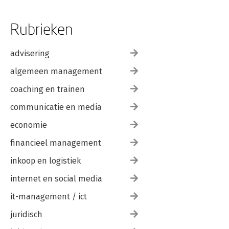
Mindset en wilskracht 286
De gewijzigde mindset volhouden 291
Rubrieken
De reis naar een (echte) groeimindset 292
Leren en helpen leren 301
De weg die voor je ligt 303
advisering
Noten 304
algemeen management
coaching en trainen
communicatie en media
economie
financieel management
inkoop en logistiek
internet en social media
it-management / ict
juridisch