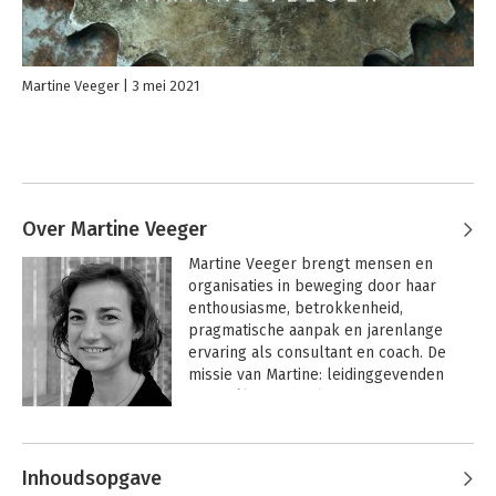
Martine Veeger
3 mei 2021
Over Martine Veeger
Martine Veeger brengt mensen en 
organisaties in beweging door haar 
enthousiasme, betrokkenheid, 
pragmatische aanpak en jarenlange 
ervaring als consultant en coach. De 
missie van Martine: leidinggevenden 
gaan zélf aan de slag om eigenaarschap 
bij medewerkers te creëren. 
Andere boeken door Martine Veeger
Eigenaarschap bij medewerkers begint 
immers bij jezelf!

Inhoudsopgave