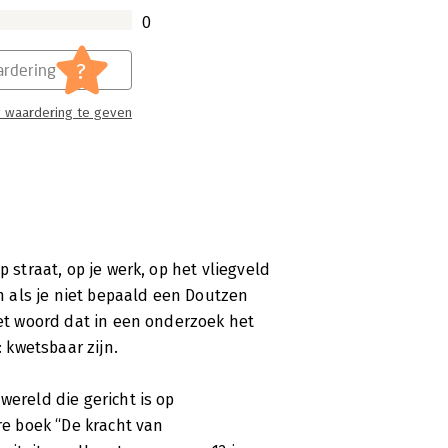
over kwetsbaarheid. Het is geen boek
0
ed voor gaan zitten, met aandacht
?
ren en beschermingsmechanismen te
rdering
 te raken.
 waardering te geven
niversitair docent, veelgevraagd
p straat, op je werk, op het vliegveld
. Ze stopte twaalf jaar onderzoek naar
En als je niet bepaald een Doutzen
 zeven hoofdstukken, die lezen alsof
het woord dat in een onderzoek het
en, persoonlijk en indringend geeft ze
 kwetsbaar zijn.
 Kwetsbaarheid tonen is, volgens
agt juist om moed, betrokkenheid en
wereld die gericht is op
are boek “De kracht van