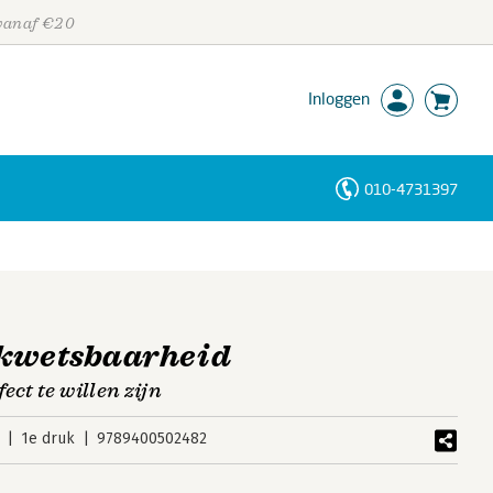
 vanaf €20
Inloggen
010-4731397
Personen
Trefwoorden
 kwetsbaarheid
ect te willen zijn
1e druk
9789400502482