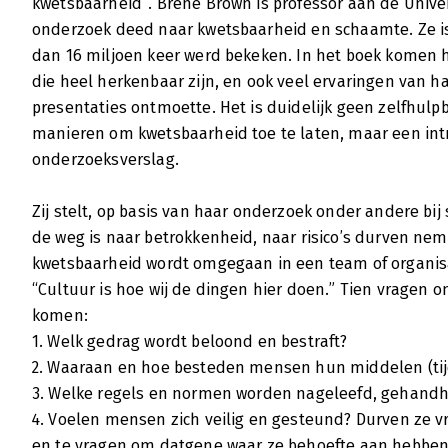
kwetsbaarheid”. Brené Brown is professor aan de Univer
onderzoek deed naar kwetsbaarheid en schaamte. Ze i
dan 16 miljoen keer werd bekeken. In het boek komen 
De kracht van kwetsbaarheid
die heel herkenbaar zijn, en ook veel ervaringen van ha
Brigitte Koehler | 19 juni 2013
presentaties ontmoette. Het is duidelijk geen zelfhulpb
Brené Brown is professor maatschappelijk w
manieren om kwetsbaarheid toe te laten, maar een int
Op basis van twaalf jaar onderzoek stelt zi
onderzoeksverslag.
zwakte is, maar juist de weg naar moed, bet
'De kracht van kwetsbaarheid' moedigt ze je
Zij stelt, op basis van haar onderzoek onder andere bij
varen en je kwetsbaarheid te omarmen.
de weg is naar betrokkenheid, naar risico’s durven ne
Lees verder
kwetsbaarheid wordt omgegaan in een team of organisat
“Cultuur is hoe wij de dingen hier doen.” Tien vragen 
komen:
1. Welk gedrag wordt beloond en bestraft?
2. Waaraan en hoe besteden mensen hun middelen (tijd
3. Welke regels en normen worden nageleefd, gehand
4. Voelen mensen zich veilig en gesteund? Durven ze vri
en te vragen om datgene waar ze behoefte aan hebbe