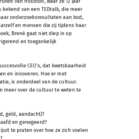
siteit van Houston, waar ze 12 jaar
s bekend van een TEDtalk, die meer
haar onderzoeksresultaten aan bod,
arzelf en mensen die zij tijdens haar
oek, Brené gaat niet diep in op
erk aan de Universiteit van Houston.
rigerend en toegankelijk
j dat kwetsbaarheid geen teken van
rokkenheid en verbinding. In haar boek
 aan om je perfectionisme te laten
 succesvolle CEO’s, dat kwetsbaarheid
men en innoveren. Hoe er met
ie, is onderdeel van de cultuur.
om meer over de cultuur te weten te
, geld, aandacht)?
haafd en genegeerd?
juit te praten over hoe ze zich voelen
n?