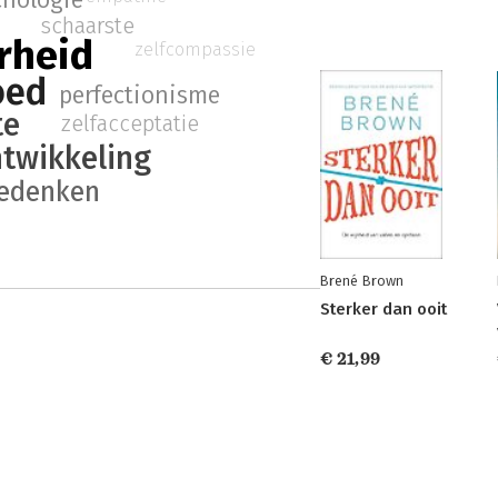
chologie
schaarste
rheid
zelfcompassie
ed
perfectionisme
te
zelfacceptatie
ntwikkeling
tedenken
Brené Brown
Sterker dan ooit
€ 21,99