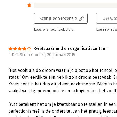
spreekster bij TED, verschillende aspecten 
dat je snel even doorbladert. Je moet er go
lezen en bereid zijn naar je eigen drijfve
Schrijf een recensie
Uw waa
kijken. En als je dat doet: dan weet Brown je
Lees ons recensiebeleid
Log in om uw
Lees verder
Kwetsbaarheid en organisatiecultuur
De kracht van kwetsbaarheid
E.D.C. Stroo Cloeck | 20 januari 2015
Annett Keizer | 23 juli 2013
Auteur Brené Brown omschrijft zichzelf als u
“Het voelt als de droom waarin je bloot op het toneel, o
spreker, moeder en bovenal: kwetsbaar mens
staat.” Om eerlijk te zijn heb ik zo’n droom best vaak. 
kwetsbaarheid en schaamte in een boek van
Kroes bent is het dus altijd een nachtmerrie. Bloot is 
ze naast je staat om erover te vertellen. Op
vaakst werd genoemd om te omschrijven hoe het voelt:
de lezer haar belangrijkste boodschap door.
Brown, niet een teken van zwakte, maar vra
“Wat betekent het om je kwetsbaar op te stellen in een 
verbinding met mensen.
perfectionisme?’ is de ondertitel van het prettig leesb
Lees verder