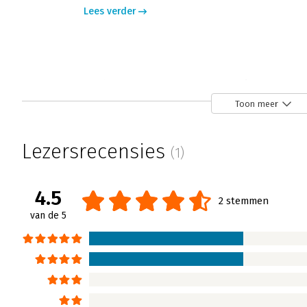
Lees verder
De kracht van kwetsbaarheid
Fouad el Hajioui | 9 juni 2015
Toon meer
Een kleine drie maanden geleden had ik een
maakte dat ik er naar mijn idee niet helemaal
Lezersrecensies
(1)
Adviestalent voor het eerst de titel De Kra
Blijkbaar had schrijfster Brené Brown een be
te bekijken.
4.5
2 stemmen
Lees verder
van de 5
De kracht van kwetsbaarheid
Yolanda van Heese | 21 november 2013
In haar boek 'De kracht van kwetsbaarheid'