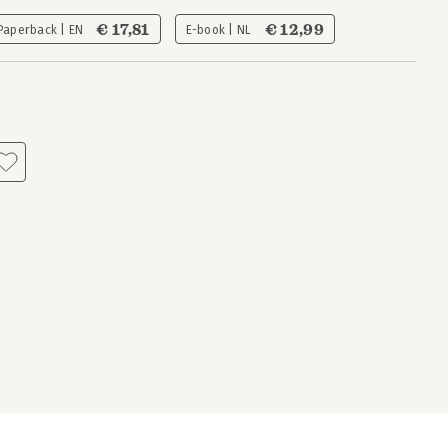
€ 17,81
€ 12,99
Paperback | EN
E-book | NL
s