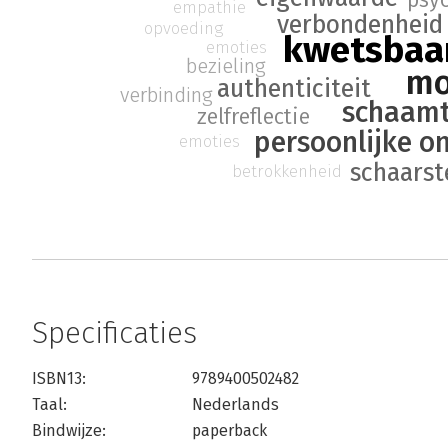
psy
empathie
verbondenheid
opvoeding
kwetsbaa
emoties
bezieling
mo
authenticiteit
verbinding
schaam
zelfreflectie
persoonlijke o
emoties
schaars
betrokkenheid
Specificaties
ISBN13:
9789400502482
Taal:
Nederlands
Bindwijze:
paperback