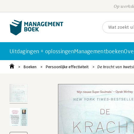
Op werkda
Uitdagingen + oplossingen
Managementboeken
Ove
Boeken
Persoonlijke effectiviteit
De kracht van kwet