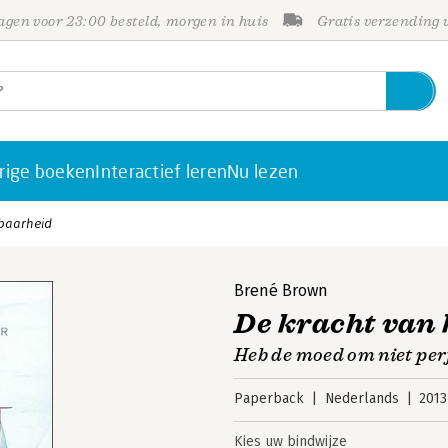
gen voor 23:00 besteld, morgen in huis
Gratis verzending
rige boeken
Interactief leren
Nu lezen
sbaarheid
Brené Brown
De kracht van
Heb de moed om niet perf
Paperback
Nederlands
2013
Kies uw bindwijze