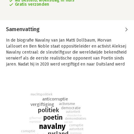
Nu besteld, woensdag in huis
Gratis verzonden
Samenvatting
In de biografie Navalny van Jan Matti Dollbaum, Morvan
Lallouet en Ben Noble staat oppositieleider en activist Aleksej
Navalny centraal: de sleutelfiguur die wereldwijde bekendheid
verwierf als de eerste realistische opponent van Poetin sinds
jaren. Nadat hij in 2020 werd vergiftigd en naar Duitsland werd
geëvacueerd, keerde hij in 2021 terug naar Rusland. Voor het
oog van de verzamelde wereldpers werd hij bij aankomst
onmiddellijk gearresteerd: de opmaat tot een explosieve
confrontatie met Vladimir Poetin.
machtspolitiek
Navalny heeft vele gezichten. Sommigen zien hem als strijder
anticorruptie
activisme
vergiftiging
voor de democratie, anderen vinden hem een verrader van zijn
democratie
politiek
moederland, of een nationalist en een racist. In dit boek
autoriteit
poetin
dissidentie
worden Navalny’s tegenstrijdige kanten belicht en verklaard,
gifaanval
demonstraties
de man die zelfs achter de tralies de op één na belangrijkste
repressie
verzet
navalny
corruptie
politieke figuur van Rusland is. Navalny’s politieke leven, zijn
autoriteit
corruptie
rusland
repressie