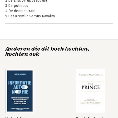
2 De anticorruptieactivist
3 De politicus
4 De demonstrant
5 Het Kremlin versus Navalny
6 Navalny en de toekomst van Rusland
Dankwoord
Noten
Anderen die dit boek kochten,
kochten ook