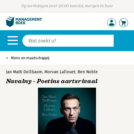
Op werkdagen voor 23:00 besteld, morgen in huis
Mens en maatschappij
Jan Matti Dollbaum
,
Morvan Lallouet
,
Ben Noble
Navalny - Poetins aartsrivaal