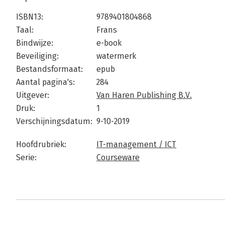
ISBN13:
9789401804868
Taal:
Frans
Bindwijze:
e-book
Beveiliging:
watermerk
Bestandsformaat:
epub
Aantal pagina's:
284
Uitgever:
Van Haren Publishing B.V.
Druk:
1
Verschijningsdatum:
9-10-2019
Hoofdrubriek:
IT-management / ICT
Serie:
Courseware