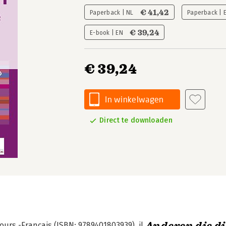
€ 41,42
Paperback | NL
Paperback | 
€ 39,24
E-book | EN
€ 39,24
In winkelwagen
Direct te downloaden
ours -Français (ISBN: 9789401803939), il