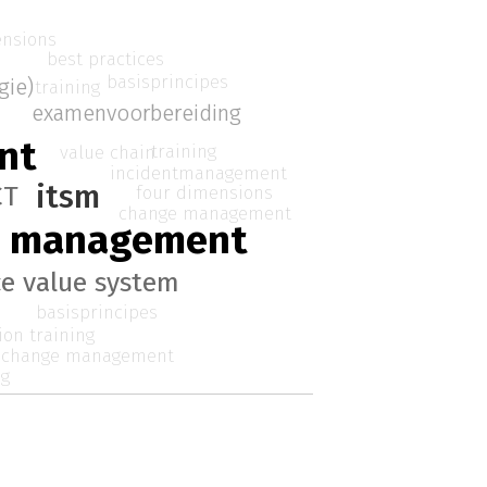
ensions
best practices
basisprincipes
gie)
training
examenvoorbereiding
nt
training
value chain
incidentmanagement
itsm
CT
four dimensions
change management
ce management
ce value system
basisprincipes
ion training
change management
ng