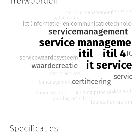
Trefwoorden
four dim
incidentmanagement
value chain
ict (informatie- en communicatietechnolo
servicemanagement
service manageme
itil 4
itil
I
servicewaardesysteem
it servi
waardecreatie
best practices
servi
certificering
it-management
foundat
guiding principles
it-management
guiding principles
foundation traini
Specificaties