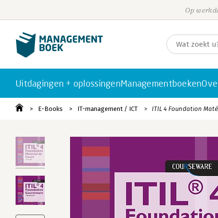
Op werkda
Uitdagingen + oplossingen
Managementboeken
Ove
E-Books
IT-management / ICT
ITIL 4 Foundation Matér