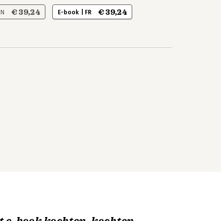
€ 39,24
€ 39,24
EN
E-book | FR