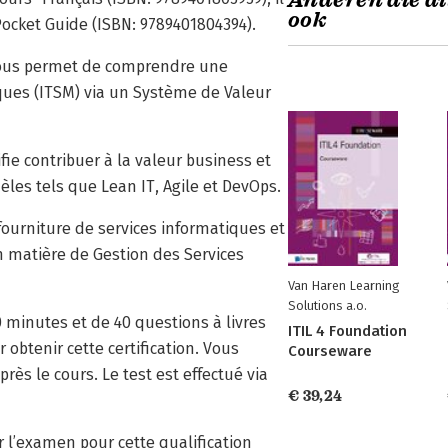
Anderen die di
ook
 Pocket Guide (ISBN: 9789401804394).
 vous permet de comprendre une
iques (ITSM) via un Système de Valeur
fie contribuer à la valeur business et
les tels que Lean IT, Agile et DevOps.
ourniture de services informatiques et
 matière de Gestion des Services
Van Haren Learning
Solutions a.o.
 minutes et de 40 questions à livres
ITIL 4 Foundation
obtenir cette certification. Vous
Courseware
ès le cours. Le test est effectué via
€ 39,24
 l’examen pour cette qualification