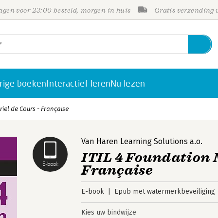
gen voor 23:00 besteld, morgen in huis
Gratis verzending
rige boeken
Interactief leren
Nu lezen
iel de Cours - Française
Van Haren Learning Solutions a.o.
ITIL 4 Foundation 
E-book
Française
E-book
Epub met watermerkbeveiliging
Kies uw bindwijze