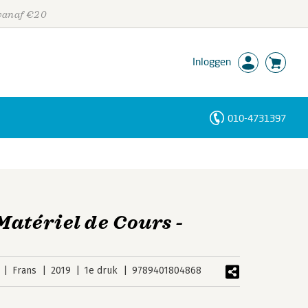
 vanaf €20
Inloggen
010-4731397
Personen
Trefwoorden
Matériel de Cours -
Frans
2019
1e druk
9789401804868