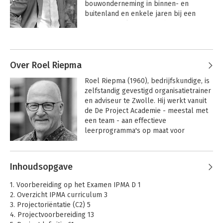
bouwonderneming in binnen- en 
buitenland en enkele jaren bij een 
internationaal ingenieursbureau. Bert 
was tevens meer dan 12 jaar verbonden 
Andere boeken door Bert Hedeman
aan de universiteit als hoofddocent in 
project- en programmamanagement. 

Over Roel Riepma
Bert is vanaf het begin betrokken bij de 
Roel Riepma (1960), bedrijfskundige, is 
IPMA-certificering in Nederland. In de 
zelfstandig gevestigd organisatietrainer 
afgelopen jaren heeft Bert 
en adviseur te Zwolle. Hij werkt vanuit 
verschillende boeken geschreven over 
de De Project Academie - meestal met 
project- en programmamanagement 
een team - aan effectieve 
(o.a. IPMA, Agile, PRINCE2, MSP).
leerprogramma's op maat voor 
organisaties die het projectmatig 
samenwerken willen 
Andere boeken door Roel Riepma
professionaliseren.

Inhoudsopgave
Projectmanagement
PRINCE2® 7 Project
op basis van ICB4
Management
Vanuit Organisatie-Kundig BV 
1. Voorbereiding op het Examen IPMA D 1
ondersteunt hij met behulp van de OK! 
2. Overzicht IPMA curriculum 3
methode sttategische 
3. Projectoriëntatie (C2) 5
managementteams en adviseurs met 
4. Projectvoorbereiding 13
het stap voor stap creëren van een 