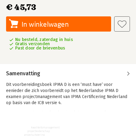
€ 45,73
In winkelwagen
Nu besteld, zaterdag in huis
Gratis verzonden
Past door de brievenbus
Samenvatting
Dit voorbereidingsboek IPMA D is een ‘must have’ voor
eenieder die zich voorbereidt op het Nederlandse IPMA D
examen projectmanagement van IPMA Certificering Nederland
op basis van de ICB versie 4.
Dit voorbereidingsboek volgt dezelfde structuur als het
basisboek ‘Projectmanagement op basis van ICB versie 4’ en
bevat een uitgebreide samenvatting van de verplichte leerstof
kwaliteitsmanagement
en een groot aantal meerkeuzevragen en open vragen met
projectleiderschap
projectuitvoering