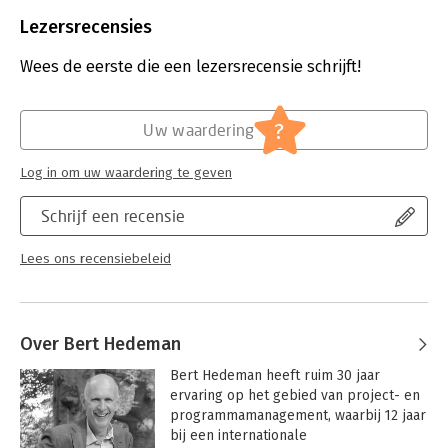
Aantal pagina's:
276
Uitgever:
Van Haren Publishing B.V.
Lezersrecensies
Druk:
4
Verschijningsdatum:
13-9-2021
Wees de eerste die een lezersrecensie schrijft!
Hoofdrubriek:
Projectmanagement
Serie:
Best practice
?
Uw waardering
Log in om uw waardering te geven
Schrijf een recensie
Lees ons recensiebeleid
Over Bert Hedeman
Bert Hedeman heeft ruim 30 jaar 
ervaring op het gebied van project- en 
programmamanagement, waarbij 12 jaar 
bij een internationale 