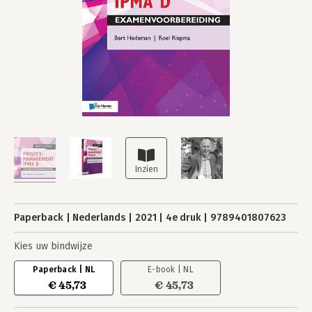
Paperback
Nederlands
2021
4e druk
9789401807623
Kies uw bindwijze
Paperback | NL
E-book | NL
€ 45,73
€ 45,73