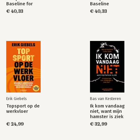
Baseline for
Baseline
Portfolio
€ 40,33
€ 40,33
Management
Erik Giebels
Bas van Kesteren
Topsport op de
Ik kom vandaag
werkvloer
niet, want mijn
hamster is ziek
€ 24,99
€ 32,99