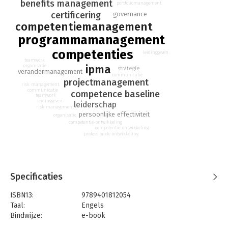
benefits management
portfoliomanagement
certificering
governance
competentiemanagement
programmamanagement
competenties
leidinggeven
teamwork
ipma
organisatie
strategie
verandermanagement
communicatie
projectmanagement
risk management
communicatie
competence baseline
teamwork
leidinggeven
leiderschap
risk management
persoonlijke effectiviteit
organisatie
competentie-ontwikkeling
competentie-ontwikkeling
professionele ontwikkeling
Specificaties
ISBN13:
9789401812054
Taal:
Engels
Bindwijze:
e-book
Beveiliging:
watermerk