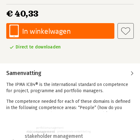
€ 40,33
In winkelwagen
Direct te downloaden
Samenvatting
The IPMA ICB4® is the international standard on competence
for project, programme and portfolio managers.
The competence needed for each of these domains is defined
in the following competence areas: “People” (how do you
interact with the people around you, and yourself); the
“Practice” of our work (needed for Projects, Programmes and
Portfolios); the “Perspective” of the intiatives you’re running
portfoliomanagement
risicomanagement
professionele ontwikkeling
(the context within which the initiative is run and the link to
stakeholder management
what needs to be achieved).