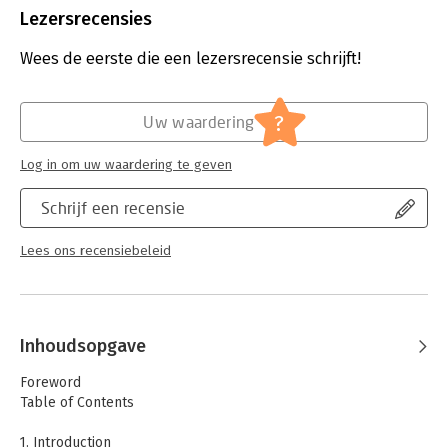
Bestandsformaat:
epub
Lezersrecensies
Aantal pagina's:
200
Uitgever:
Van Haren Publishing B.V.
Wees de eerste die een lezersrecensie schrijft!
Druk:
1
Verschijningsdatum:
22-7-2024
?
Uw waardering
Hoofdrubriek:
Algemeen management
Serie:
IPMA series
Log in om uw waardering te geven
Schrijf een recensie
Lees ons recensiebeleid
Inhoudsopgave
Foreword
Table of Contents
1. Introduction