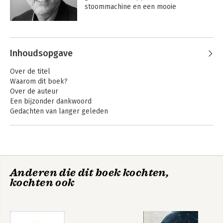
stoommachine en een mooie 
wiskundige formule. Hij is de auteur van 
Denken als Einstein.
Inhoudsopgave
Over de titel
Waarom dit boek?
Over de auteur
Een bijzonder dankwoord
Gedachten van langer geleden
DEEL 1
MANAGEMENT
Management en onzekerheid
Anderen die dit boek kochten,
De toverdoctors; steeds meer management?
kochten ook
Meer complexiteit vraagt meer management!
Over een oude houtzagerij en het managen van complexiteit
Managers, doen we iets verkeerd?
Voor de oplossing heb je het probleem niet nodig
Over benchmarking, en een Ierse zegenwens