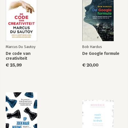
Over het managen van kritieke situaties
Over shiatsu-massage en het smelten van aluminium
Over management en 'handwerk'
Bent u een peoplemanager?
Gecertificeerde realiteit?
Het familiegeheim
Over lekke stoomafsluiters en vertrouwen, ofwel over het ja-
woord bij projecten
Marcus Du Sautoy
Bob Hardus
Management - tussen targets en vertrouwen
De code van
De Google formule
Projectmanagement, over gekke jongens en een dorpspastoor
creativiteit
In concurrentie aanbesteden of een projectverloving?
€ 25,99
€ 20,00
Over een verloren gevecht aan de Somme, en over beter
projectmanagement
Vakmensen in een oorlog op twee fronten?
Over de strijd tussen managers en ingenieurs
Over kamelen en karavanen
DEEL 2
MAATSCHAPPIJ
Hoe meer shit, hoe groter de hoop