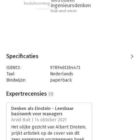
vertrouwen
besluitvorming
ingenieursdenken
creativiteit
trial-and-error
Specificaties
ISBN13:
9789461264473
Taal:
Nederlands
Bindwijze:
paperback
Aantal pagina's:
232
Uitgever:
Uitgeverij Haystack
Expertrecensies
(1)
Druk:
1
Verschijningsdatum:
22-6-2021
Denken als Einstein - Leesbaar
basiswerk voor managers
Hoofdrubriek:
Algemeen management
,
Mens en
Arvid Buit | 14 oktober 2021
maatschappij
Het olijke gezicht van Albert Einstein,
prijkt artistiek op de cover van dit
zeer aangenaam vormgegeven boek.