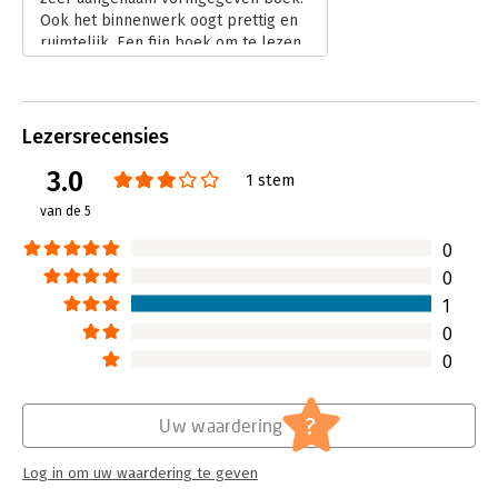
Ook het binnenwerk oogt prettig en
ruimtelijk. Een fijn boek om te lezen,
ook waar het de schrijfstijl van auteur
Schreurs betreft.
Lees verder
Lezersrecensies
3.0
1 stem
van de 5
0
0
1
0
0
?
Uw waardering
Log in om uw waardering te geven