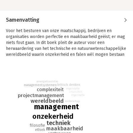
Samenvatting
Voor het besturen van onze maatschappij, bedrijven en
organisaties worden perfectie en maakbaarheid geëist; er mag
niets fout gaan. In dit boek pleit de auteur voor een
herwaardering van het technische en natuurwetenschappelijke
wereldbeeld waarin onzekerheid en falen wél mogen bestaan
en juist de basis zijn voor vooruitgang.
Denken als Einstein vereist vragen stellen, nieuwsgierig
blijven, volharden, experimenteren en in alle bescheidenheid
energietransitie
openstaan voor fouten. Daarmee is dit boek een strijdlustige
kritisch denken
managementsystemen
oproep tegen het maakbaarheidsdenken in het bedrijfsleven
complexiteit
organisatie
creativiteit
en in de samenleving.
projectmanagement
organisatie
wereldbeeld
leiderschap
Er is niets mis met het streven naar perfectie, maar het wordt
management
tijd dat bestuurders en managers accepteren dat onzekerheid
onzekerheid
en falen onlosmakelijk verbonden zijn met het leven.
techniek
filosofie
maakbaarheid
ethiek