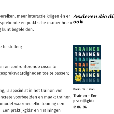
Anderen die di
ereiken, meer interactie krijgen én er
ook
ansprekende en praktische manier hoe u
g kunt begeleiden.
 te stellen;
en en confronterende cases te
 gespreksvaardigheden toe te passen;
Karin de Galan
g, is specialist in het trainen van
Trainen - Een
 concrete voorbeelden en maakt trainen
praktijkgids
erpmodel waarmee elke training een
€ 35,95
 Een praktijkgids' en 'Trainingen