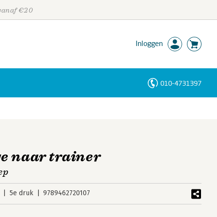
 vanaf €20
Inloggen
010-4731397
Personen
Trefwoorden
e naar trainer
ep
5e druk
9789462720107