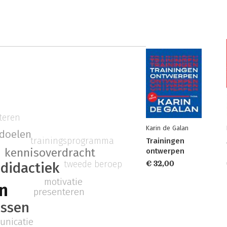
iteren
Karin de Galan
rdoelen
trainingsprogramma
Trainingen
kennisoverdracht
ontwerpen
tweede beroep
€ 32,00
didactiek
motivatie
en
presenteren
essen
nicatie