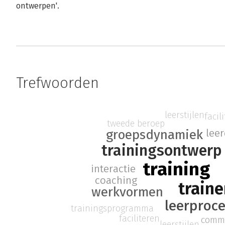
ontwerpen'.
Trefwoorden
leerstijlen
facil
tweede beroep
lee
groepsdynamiek
trainingsontwerp
training
interactie
coaching
train
werkvormen
leerproc
trainingsprogramma
faciliteren
commu
leerstijlen