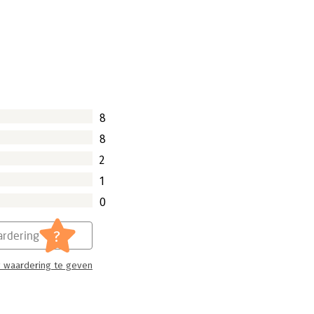
8
8
2
1
0
?
rdering
 waardering te geven