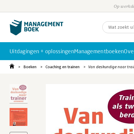
Op werkda
Uitdagingen + oplossingen
Managementboeken
Ove
Boeken
Coaching en trainen
Van deskundige naar trai