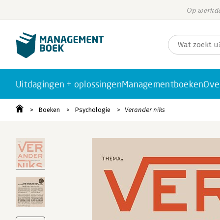
Op werkda
Uitdagingen + oplossingen
Managementboeken
Ove
Boeken
Psychologie
Verander niks