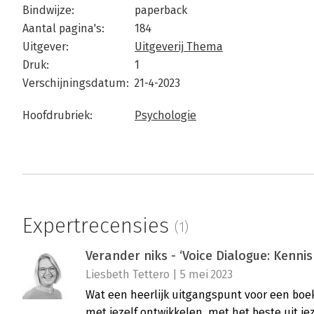
Bindwijze:
paperback
Aantal pagina's:
184
Uitgever:
Uitgeverij Thema
Druk:
1
Verschijningsdatum:
21-4-2023
Hoofdrubriek:
Psychologie
Expertrecensies
(1)
Verander niks - ‘Voice Dialogue: Kennis
Liesbeth Tettero | 5 mei 2023
Wat een heerlijk uitgangspunt voor een boek:
met jezelf ontwikkelen, met het beste uit jez