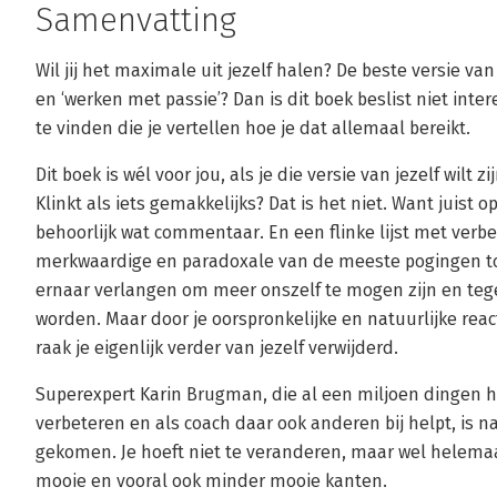
Samenvatting
Wil jij het maximale uit jezelf halen? De beste versie van
en ‘werken met passie’? Dan is dit boek beslist niet inter
te vinden die je vertellen hoe je dat allemaal bereikt.
Dit boek is wél voor jou, als je die versie van jezelf wilt z
Klinkt als iets gemakkelijks? Dat is het niet. Want juist op
behoorlijk wat commentaar. En een flinke lijst met ver
merkwaardige en paradoxale van de meeste pogingen tot
ernaar verlangen om meer onszelf te mogen zijn en tegel
worden. Maar door je oorspronkelijke en natuurlijke rea
raak je eigenlijk verder van jezelf verwijderd.
Superexpert Karin Brugman, die al een miljoen dingen h
verbeteren en als coach daar ook anderen bij helpt, is na
gekomen. Je hoeft niet te veranderen, maar wel helemaal
mooie en vooral ook minder mooie kanten.