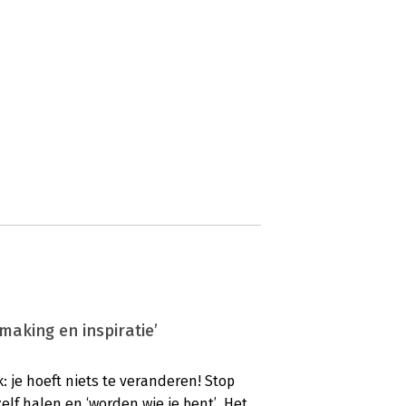
making en inspiratie’
 je hoeft niets te veranderen! Stop
elf halen en ‘worden wie je bent’. Het