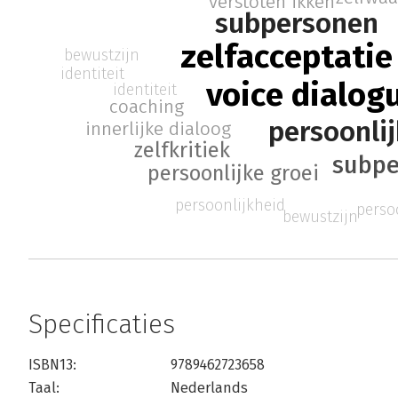
verstoten ikken
subpersonen
zelfacceptatie
bewustzijn
identiteit
voice dialog
identiteit
coaching
persoonli
innerlijke dialoog
zelfkritiek
subpe
persoonlijke groei
persoonlijkheid
perso
bewustzijn
Specificaties
ISBN13:
9789462723658
Taal:
Nederlands