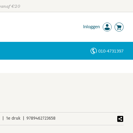
 vanaf €20
Inloggen
010-4731397
Personen
Trefwoorden
3
1e druk
9789462723658