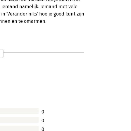
 al iemand namelijk. Iemand met vele
in ‘Verander niks’ hoe je goed kunt zijn
 kennen en te omarmen.
0
0
0