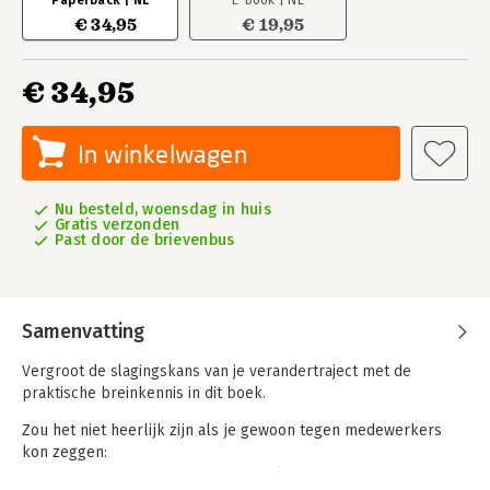
Paperback | NL
E-book | NL
€ 34,95
€ 19,95
€ 34,95
In winkelwagen
Nu besteld, woensdag in huis
Gratis verzonden
Past door de brievenbus
Samenvatting
Vergroot de slagingskans van je verandertraject met de
praktische breinkennis in dit boek.
Zou het niet heerlijk zijn als je gewoon tegen medewerkers
kon zeggen:
“Er zit een grote verandering aan te komen, we hebben er