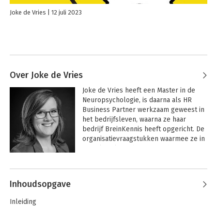
Joke de Vries
12 juli 2023
Over Joke de Vries
Joke de Vries heeft een Master in de 
Neuropsychologie, is daarna als HR 
Business Partner werkzaam geweest in 
het bedrijfsleven, waarna ze haar 
bedrijf BreinKennis heeft opgericht. De 
organisatievraagstukken waarmee ze in 
aanraking komt beantwoordt ze vanuit 
het perspectief van het menselijk 
Andere boeken door Joke de Vries
brein.

Inhoudsopgave
Ze helpt organisaties in de 
maakindustrie meer invloed te krijgen 
Inleiding
op (gedrags-)verandering. Ze deelt als 
adviseur, trainer en spreker graag haar 