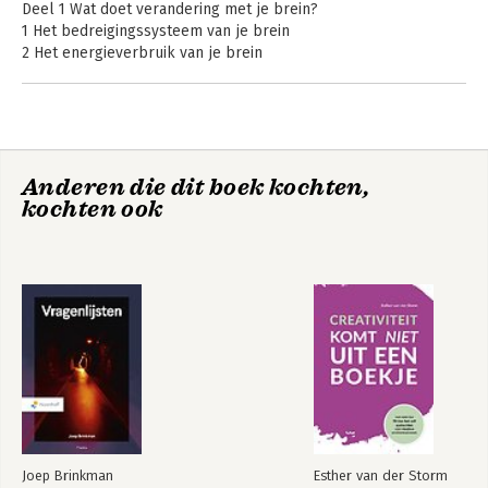
Deel 1 Wat doet verandering met je brein?
kennis over het brein, waarbij het 
1 Het bedreigingssysteem van je brein
praktisch toe kunnen passen van de 
2 Het energieverbruik van je brein
kennis altijd voorop staat.
3 Aannames en afsnijdroutes
4 Het goede nieuws: je beloningssysteem
Deel 2 Het model voor breinvriendelijke verandering
5 Doel: een sterk veranderverhaal maken en vertellen
Breinvriendelijk
Anderen die dit boek kochten,
6 Vertrouwen: Bedreiging herkennen en verminderen
veranderen
kochten ook
7 Motivatie: het creëren van beweging
8 Capaciteit: energiebesparende maatregelen toepassen
Tot slot
Bekijk alle boeken
Verantwoording
Aanbevolen boeken
Joep Brinkman
Esther van der Storm