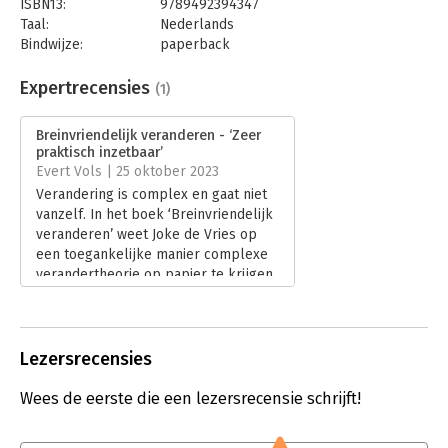
ISBN13:
9789492394347
van jouw verandering.
Taal:
Nederlands
Bindwijze:
paperback
Aantal pagina's:
178
Uitgever:
202Publishers
Expertrecensies
(1)
Druk:
1
Verschijningsdatum:
20-6-2023
Breinvriendelijk veranderen - ‘Zeer
praktisch inzetbaar’
Hoofdrubriek:
Verandermanagement
Evert Vols | 25 oktober 2023
Verandering is complex en gaat niet
vanzelf. In het boek ‘Breinvriendelijk
veranderen’ weet Joke de Vries op
een toegankelijke manier complexe
verandertheorie op papier te krijgen.
De nodige neurowetenschappelijke
kennis en praktische checklists
maken dit boek uitermate geschikt
als concrete gids bij
Lezersrecensies
verandertrajecten.
Lees verder
Wees de eerste die een lezersrecensie schrijft!