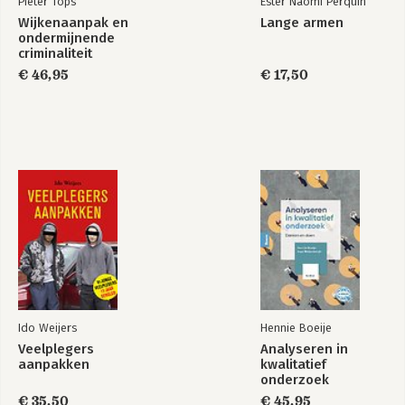
Pieter Tops
Ester Naomi Perquin
Wijkenaanpak en
Lange armen
ondermijnende
criminaliteit
€ 46,95
€ 17,50
Ido Weijers
Hennie Boeije
Veelplegers
Analyseren in
aanpakken
kwalitatief
onderzoek
€ 35,50
€ 45,95