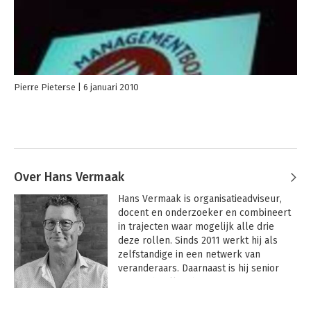
Pierre Pieterse
6 januari 2010
Over Hans Vermaak
Hans Vermaak is organisatieadviseur, 
docent en onderzoeker en combineert 
in trajecten waar mogelijk alle drie 
deze rollen.
 Sinds 2011 werkt hij als 
zelfstandige in een netwerk van 
veranderaars. Daarnaast is hij senior 
research fellow bij NSOB en 
geassocieerd partner bij Sioo en bij 
Twynstra Gudde. Hij is vooral actief rond 