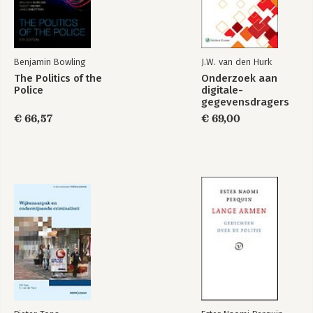
Register van auteurs
Register van case-illustraties
Register van trefwoorden
Over de auteur
Benjamin Bowling
J.W. van den Hurk
The Politics of the
Onderzoek aan
De logica van de
Perspectieven op
Police
digitale-
lappendeken
veranderen
gegevensdragers
€ 66,57
€ 69,00
Bekijk alle boeken