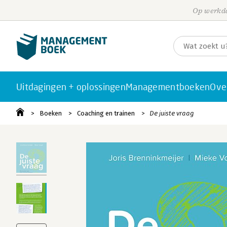
Op werkda
Uitdagingen + oplossingen
Managementboeken
Ove
Boeken
Coaching en trainen
De juiste vraag