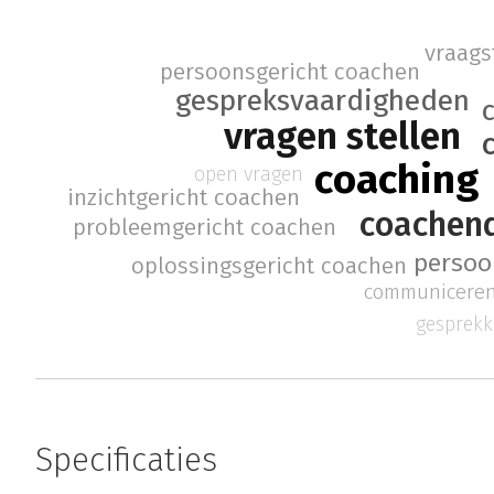
vraags
persoonsgericht coachen
gespreksvaardigheden
vragen stellen
coaching
open vragen
inzichtgericht coachen
coachen
probleemgericht coachen
persoo
oplossingsgericht coachen
communicere
gesprek
Specificaties