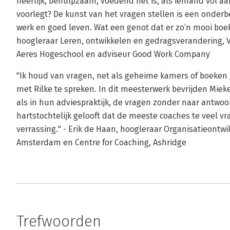
heerlijk, behulpzaam, voedend het is, als iemand vol aa
voorlegt? De kunst van het vragen stellen is een onderb
werk en goed leven. Wat een genot dat er zo’n mooi boek
hoogleraar Leren, ontwikkelen en gedragsverandering, V
Aeres Hogeschool en adviseur Good Work Company
"Ik houd van vragen, net als geheime kamers of boeken
met Rilke te spreken. In dit meesterwerk bevrijden Miek
als in hun adviespraktijk, de vragen zonder naar antwoo
hartstochtelijk gelooft dat de meeste coaches te veel v
verrassing." - Erik de Haan, hoogleraar Organisatieontwik
Amsterdam en Centre for Coaching, Ashridge
Trefwoorden