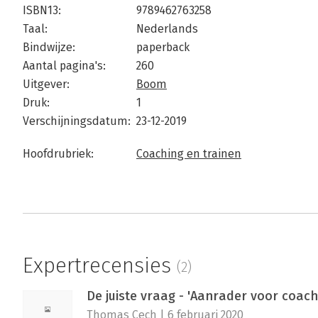
ISBN13:
9789462763258
Taal:
Nederlands
Bindwijze:
paperback
Aantal pagina's:
260
Uitgever:
Boom
Druk:
1
Verschijningsdatum:
23-12-2019
Hoofdrubriek:
Coaching en trainen
Expertrecensies
(2)
De juiste vraag - 'Aanrader voor coac
Thomas Cech | 6 februari 2020