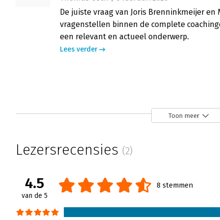
De juiste vraag van Joris Brenninkmeijer en
vragenstellen binnen de complete coachingcy
een relevant en actueel onderwerp.
Lees verder
De juiste vraag - 'Een mooi naslagwer
Henk Jan Kamsteeg | 31 januari 2020
Toon meer
De juiste vraag Joris Brenninkmeijer en Miek
De auteurs bieden tools voor het stellen van
Lezersrecensies
(2)
momenten. Het is een mooi naslagwerk waar
coachingsgesprek nog eens goed induikt.
4.5
Lees verder
8 stemmen
van de 5