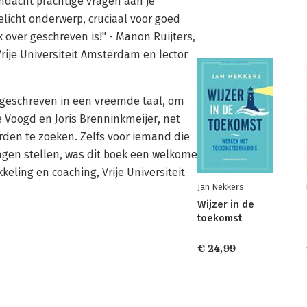
ndacht prachtige vragen aan je
elicht onderwerp, cruciaal voor goed
 over geschreven is!" - Manon Ruijters,
rije Universiteit Amsterdam en lector
 geschreven in een vreemde taal, om
e Voogd en Joris Brenninkmeijer, net
rden te zoeken. Zelfs voor iemand die
ragen stellen, was dit boek een welkome
keling en coaching, Vrije Universiteit
Jan Nekkers
Wijzer in de
toekomst
€ 24,99