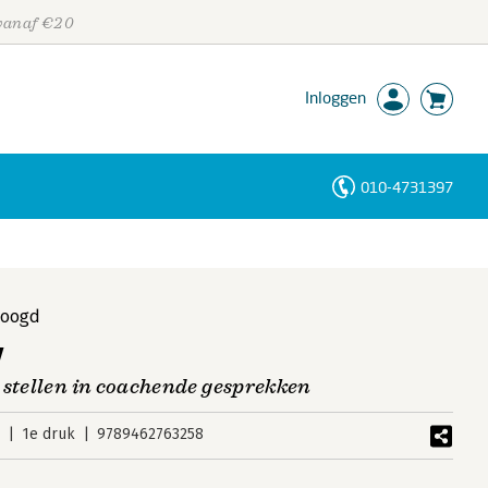
 vanaf €20
Inloggen
010-4731397
Personen
Trefwoorden
Voogd
g
 stellen in coachende gesprekken
9
1e druk
9789462763258