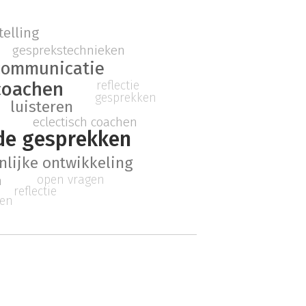
telling
gesprekstechnieken
communicatie
reflectie
coachen
gesprekken
luisteren
eclectisch coachen
de gesprekken
nlijke ontwikkeling
open vragen
n
reflectie
ken