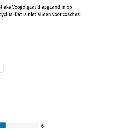
 Mieke Voogd gaat diepgaand in op
clus. Dat is niet alleen voor coaches
k voor coaches'
e Voogd lees je niet op een avondje uit.
 de juiste vragen, op de juiste
 je ter voorbereiding van een
6