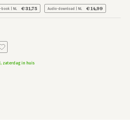
€ 31,75
€ 14,99
E-book | NL
Audio-download | NL
, zaterdag in huis