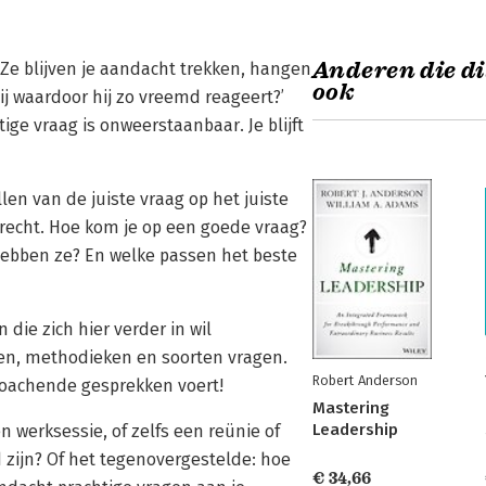
Anderen die di
e blijven je aandacht trekken, hangen
ook
 jij waardoor hij zo vreemd reageert?’
tige vraag is onweerstaanbaar. Je blijft
en van de juiste vraag op het juiste
recht. Hoe kom je op een goede vraag?
hebben ze? En welke passen het beste
 die zich hier verder in wil
eken, methodieken en soorten vragen.
Robert Anderson
 coachende gesprekken voert!
Mastering
Leadership
n werksessie, of zelfs een reünie of
d zijn? Of het tegenovergestelde: hoe
€ 34,66