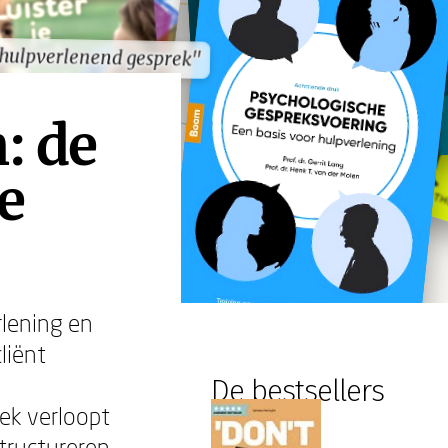
 hulpverlenend gesprek"
 hulpverlenend gesprek"
: de
e
lening en
liënt
De bestsellers
ek verloopt
tructureren