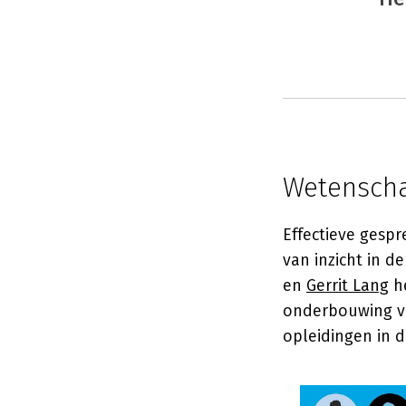
Wetenscha
Effectieve gespr
van inzicht in d
en
Gerrit Lang
he
onderbouwing va
opleidingen in d