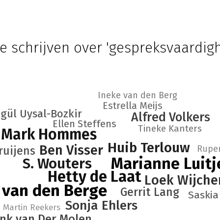
e schrijven over 'gespreksvaardig
Ineke van den Berg
Estrella Meijs
gül Uysal-Bozkir
Alfred Volkers
Ellen Steffens
Tineke Kanters
Mark Hommes
Huib Terlouw
Ben Visser
Ruper
ruijens
Marianne Luitj
S. Wouters
Hetty de Laat
Loek Wijche
 van den Berge
Gerrit Lang
Saski
Sonja Ehlers
Martin Reekers
nk van Der Molen