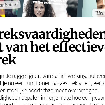
anisaties"
anisaties"
"Het
"Het
reksvaardigheden
 van het effectiev
rek
jn de ruggengraat van samenwerking, hulpver
f je nu een functioneringsgesprek voert, een c
een moeilijke boodschap moet overbrengen:
digheden bepalen in hoge mate hoe een gespr
levert. Luisteren, doorvragen, samenvatten, s