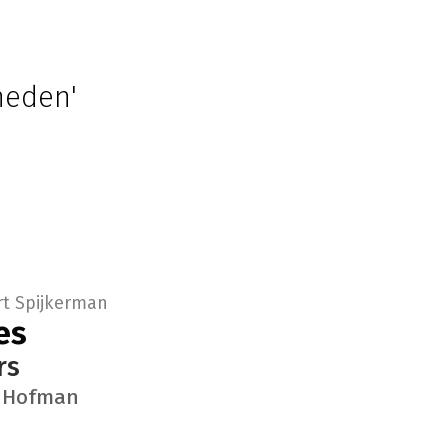
heden'
t Spijkerman
es
rs
a Hofman