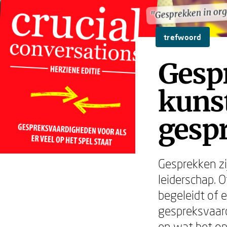
"Gesprekken in org
"Gesprekken in org
trefwoord
Gesp
kunst
gesp
Gesprekken zi
leiderschap. O
begeleidt of 
gespreksvaar
en wat het op