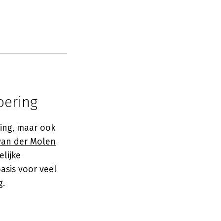
oering
ring, maar ook
van der Molen
lijke
asis voor veel
g.