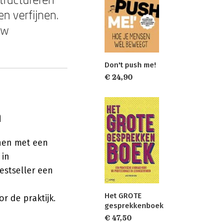
en verfijnen.
uw
Don't push me!
€ 24,90
n
nen met een
 in
bestseller een
Het GROTE
 de praktijk.
gesprekkenboek
€ 47,50