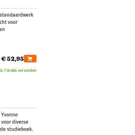
 standaardwerk
cht voor
 en
€ 52,95
is | Gratis verzonden
n Yvonne
voor diverse
ide studieboek.