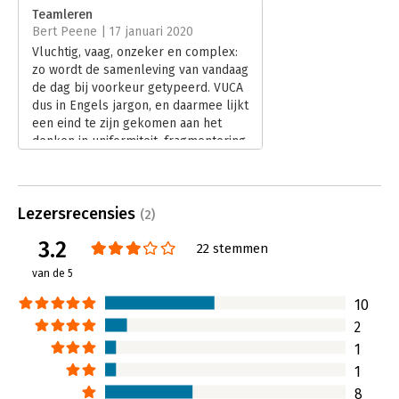
Verschijningsdatum:
20-11-2019
Teamleren
Bert Peene | 17 januari 2020
Hoofdrubriek:
Algemeen management
Vluchtig, vaag, onzeker en complex:
zo wordt de samenleving van vandaag
de dag bij voorkeur getypeerd. VUCA
dus in Engels jargon, en daarmee lijkt
een eind te zijn gekomen aan het
denken in uniformiteit, fragmentering
en eenduidige productiviteit, de
erfenis van de negentiende en
twintigste eeuw. Want één ding weten
Lezersrecensies
we zeker: organiseren moet anders.
(2)
Regels en procedures moeten
3.2
22 stemmen
plaatsmaken voor onderlinge
afhankelijkheid, zelforganisatie,
van de 5
verscheidenheid en autonomie of
daar toch tenminste hun meerdere in
10
erkennen.
2
Lees verder
1
1
8