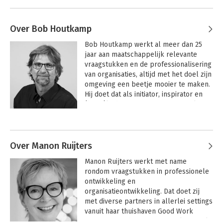
Over Bob Houtkamp
Bob Houtkamp werkt al meer dan 25 
jaar aan maatschappelijk relevante 
vraagstukken en de professionalisering 
van organisaties, altijd met het doel zijn 
omgeving een beetje mooier te maken. 
Hij doet dat als initiator, inspirator en 
(bege)leider van teams en netwerken. 
Bob legt de lat graag hoger, maar weet 
ook compromissen te sluiten tussen 
uiteenlopende partijen en tussen wens 
en werkelijkheid. Hij gaat 
Over Manon Ruijters
weerbarstigheid niet uit de weg, heeft 
Manon Ruijters werkt met name 
een lange adem en verbindt zich aan 
rondom vraagstukken in professionele 
mensen. Vaak is hij een schakel tussen 
ontwikkeling en 
de formele en professionele wereld en 
organisatieontwikkeling. Dat doet zij 
tussen ‘binnen’ en ‘buiten’.

met diverse partners in allerlei settings 
vanuit haar thuishaven Good Work 
Zijn kracht ligt in het combineren van 
Company. Sinds 2011 is zij werkzaam als 