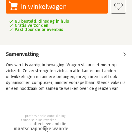
In winkelwagen
Nu besteld, dinsdag in huis
Gratis verzonden
Past door de brievenbus
Samenvatting
Ons werk is aardig in beweging. Vragen staan niet meer op
zichzelf. Ze verstrengelen zich aan alle kanten met andere
ontwikkelingen en andere belangen, en zijn in zichzelf ook
dynamischer, complexer, minder voorspelbaar. Steeds vaker is
er een noodzaak om samen te werken over de grenzen van
disciplines, organisaties en gebieden heen. Dat brengt nieuwe
vragen met zich mee:
- Hoe zorg je nu dat je je eigen ei kwijt kunt in een groep
collega’s met dezelfde behoefte, maar een ander ei?
professionele ontwikkeling
transdisciplinair werken
- Hoe zien ‘opdrachten’ eruit als ze niet meer SMART gemaakt
collectieve ambitie
kunnen worden?
maatschappelijke waarde