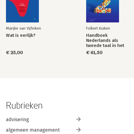
Marijke van Vijfeiken
Folkert Kuiken
Wat is eerlijk?
Handboek
Nederlands als
tweede taal in het
volwassenenonderwijs
€ 25,00
€ 61,50
Rubrieken
advisering
algemeen management