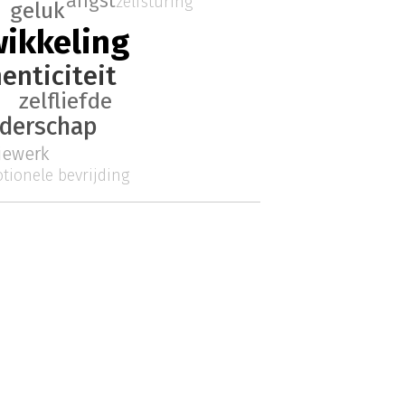
angst
zelfsturing
geluk
wikkeling
enticiteit
zelfliefde
iderschap
iewerk
tionele bevrijding