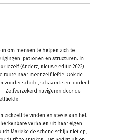
e in om mensen te helpen zich te 
igingen, patronen en structuren. In 
r jezelf (Anderz, nieuwe editie 2023) 
e route naar meer zelfliefde. Ook de 
n zonder schuld, schaamte en oordeel 
 – Zelfverzekerd navigeren door de 
fliefde.

zichzelf te vinden en stevig aan het 
herkenbare verhalen uit haar eigen 
udt Marieke de schone schijn niet op, 
 durft te spreken. Dat nodigt uit en 