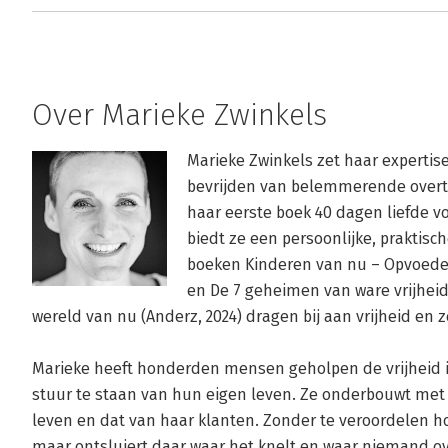
Over Marieke Zwinkels
Marieke Zwinkels zet haar expertis
bevrijden van belemmerende overtu
haar eerste boek 40 dagen liefde voo
biedt ze een persoonlijke, praktisch
boeken Kinderen van nu – Opvoede
en De 7 geheimen van ware vrijheid
wereld van nu (Anderz, 2024) dragen bij aan vrijheid en zel
Marieke heeft honderden mensen geholpen de vrijheid in 
stuur te staan van hun eigen leven. Ze onderbouwt met 
leven en dat van haar klanten. Zonder te veroordelen ho
maar ontsluiert daar waar het knelt en waar niemand over