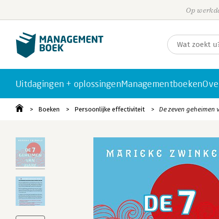
Op werkda
Uitdagingen + oplossingen
Managementboeken
Ove
Boeken
Persoonlijke effectiviteit
De zeven geheimen v