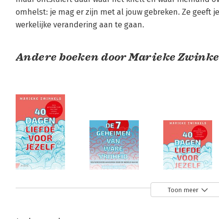
omhelst: je mag er zijn met al jouw gebreken. Ze geeft j
werkelijke verandering aan te gaan.
Andere boeken door Marieke Zwinke
40 dagen
De zeven
40 dagen
Toon meer
liefde voor
geheimen van
liefde voor
jezelf
ware vrijheid
jezelf