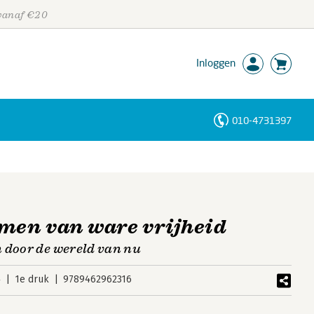
 vanaf €20
Inloggen
010-4731397
Personen
Trefwoorden
imen van ware vrijheid
 door de wereld van nu
4
1e druk
9789462962316