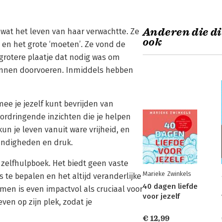
Anderen die di
wat het leven van haar verwachtte. Ze
ook
t en het grote ‘moeten’. Ze vond de
grotere plaatje dat nodig was om
kunnen doorvoeren. Inmiddels hebben
ee je jezelf kunt bevrijden van
ordringende inzichten die je helpen
un je leven vanuit ware vrijheid, en
tandigheden en druk.
zelfhulpboek. Het biedt geen vaste
Marieke Zwinkels
s te bepalen en het altijd veranderlijke
40 dagen liefde
imen is even impactvol als cruciaal voor
voor jezelf
even op zijn plek, zodat je
€ 12,99