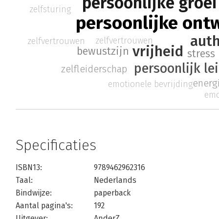
persoonlijke groei
zelfsturing
persoonlijke ont
auth
zelfvertrouwen
zelfvertrouwen
vrijheid
bewustzijn
stress
persoonlijk le
zelfleiderschap
energ
emotionele bevrijding
emo
Specificaties
ISBN13:
9789462962316
Taal:
Nederlands
Bindwijze:
paperback
Aantal pagina's:
192
Uitgever:
AnderZ