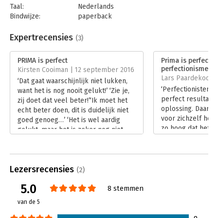
Taal:
Nederlands
Een helder en mooi boek vol praktische tips die je helpen om
Bindwijze:
paperback
te gaan met perfectionisme. Ik ben erg onder de indruk!
-
Aantal pagina's:
192
Judith Webber (auteur, spreker, organisatievernieuwer)
Uitgever:
AnderZ
Expertrecensies
(3)
Druk:
1
Verschijningsdatum:
28-10-2024
PRIMA is perfect
Prima is perfect -
perfectionisme lo
Kirsten Cooiman | 12 september 2016
Hoofdrubriek:
Persoonlijke effectiviteit
Lars Paardekooper 
‘Dat gaat waarschijnlijk niet lukken,
‘Perfectionisten s
want het is nog nooit gelukt!’ ‘Zie je,
perfect resultaat
zij doet dat veel beter!’‘Ik moet het
oplossing. Daarbij
echt beter doen, dit is duidelijk niet
voor zichzelf hoog
goed genoeg…’ ‘Het is wel aardig
zo hoog dat het d
gelukt, maar het is zeker nog niet
nagestreefd wordt,
perfect!’
Lees verder
Lees verder
Lezersrecensies
(2)
5.0
8 stemmen
van de 5