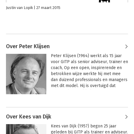
Justin van Lopik
27 maart 2015
Over Peter Klijsen
Peter Klijsen (1964) werkt als 15 jaar 
voor GITP als senior adviseur, trainer en 
coach, Op een open, inspirerende en 
betrokken wijze werkte hij met mee 
dan duizend professionals en managers 
met dit model. Hij is overtuigd dat 
individuele ontwikkeling samen opgaat 
met de organisatie ontwikkeling die 
Andere boeken door Peter Klijsen
nodig is. Zijn aanpak kenmerkt zich 
door een mengeling van zakelijk en 
zacht.
Over Kees van Dijk
Kees van Dijk (1957) begon 25 jaar 
geleden bij GITP als trainer en adviseur. 