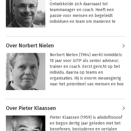
Ontwikkelde zich daarnaast tot 
teammanager en coach. Heeft een 
passie voor mensen en begeleidt 
individuen en team om manieren te 
vinden waarop mensen in organisaties 
duurzaam kunnen bijdragen en bloeien. 
Andere boeken door Kees van Dijk
Gelooft in de combinatie van 
Over Norbert Nielen
helderheid, doelen stellen en sturen 
Vind je aan/uit
knop!
aan de ene kant en zoeken en 
Norbert Nielen (1964) werkt inmiddels 
ondersteunen aan andere kant.
18 jaar voor GITP als senior adviseur, 
trainer en coach. Eerst gericht op het 
individu, daarna op teams en 
Bekijk alle boeken
organisaties. Hij is enorm nieuwsgierig 
naar het potentieel van mensen en hoe 
hij hen kan helpen om dit te 
ontwikkelen. Mensen ervaren hem als 
Andere boeken door Norbert Nielen
helder, rustig, vertrouwenwekkend, 
Over Pieter Klaassen
deskundig en enthousiast over de 
mogelijkheden van persoonlijke 
Vind je aan/uit
Groot
Pieter Klaassen (1959) is aikidofilosoof 
knop!
Coachingsmodellenboek
ontwikkeling.
en begon dertig jaar geleden met het 
beoefenen, bestuderen en vertalen 