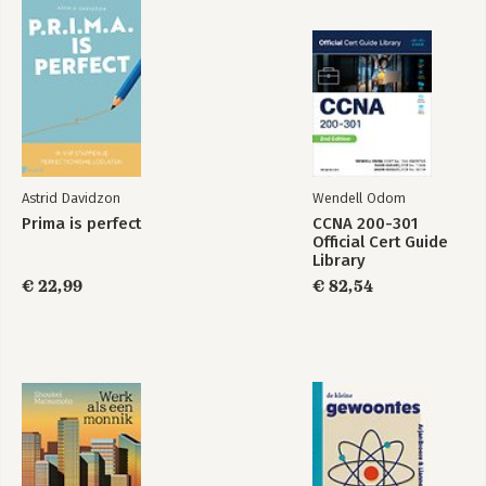
UIT
3.1 Jong geleerd, oud gedaan
Bekijk alle boeken
3.2 Onze hersenen leggen verbanden die er niet zijn
3.3 We hebben belemmerende overtuigingen
3.4 Kunnen we onszelf bewust aan zetten?
4. Van UIT naar AAN: hoe word jij effectiever?
4.1 De aan/uit-knop zorgt voor verbinding
4.2 Je hebt alles al in je om aan te zijn
Astrid Davidzon
Wendell Odom
4.3 Stappen die je kunt nemen om je de aan-stand te
Prima is perfect
CCNA 200-301
herinneren
Official Cert Guide
4.4 Weg met die belemmerende overtuigingen!
Library
€ 22,99
€ 82,54
5. AAN en UIT in organisaties
5.1 Is je manager aan of uit?
5.2 Is je team aan of uit?
5.3 aan en uit bij organisatieveranderingen
Tot slot
Literatuur
Over de auteurs