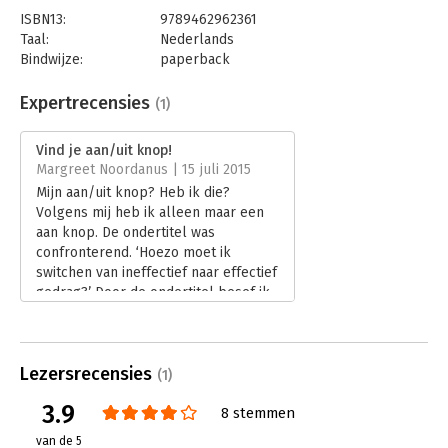
ISBN13:
9789462962361
Taal:
Nederlands
Bindwijze:
paperback
Aantal pagina's:
168
Uitgever:
AnderZ
Expertrecensies
(1)
Druk:
1
Verschijningsdatum:
28-10-2024
Vind je aan/uit knop!
Margreet Noordanus | 15 juli 2015
Hoofdrubriek:
Persoonlijke effectiviteit
Mijn aan/uit knop? Heb ik die?
Volgens mij heb ik alleen maar een
aan knop. De ondertitel was
confronterend. ‘Hoezo moet ik
switchen van ineffectief naar effectief
gedrag?’ Door de ondertitel besef ik
dat ‘ze, alias de schrijvers’ gelijk
hebben, als ik alleen maar ‘aan’ sta
gedraag ik me natuurlijk niet altijd
Lezersrecensies
effectief.
(1)
Lees verder
3.9
8 stemmen
van de 5