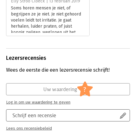
Elly Stroo Cloeck | 13 februari 2019
Soms horen mensen je niet, of
Hoofdrubriek:
Psychologie
begrijpen ze je niet. Je niet gehoord
voelen leidt tot irritatie. Je gaat
herhalen, luider praten, of juist
koppig zwijgen, weglopen uit het
gezelschap. Je start een petitie, of
een oorlog.
Lees verder
Lezersrecensies
Wees de eerste die een lezersrecensie schrijft!
?
Uw waardering
Log in om uw waardering te geven
Schrijf een recensie
Lees ons recensiebeleid