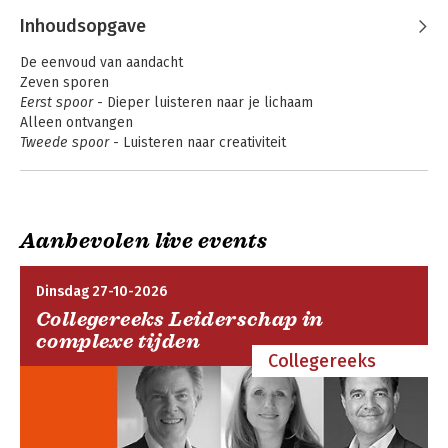
Inhoudsopgave
De eenvoud van aandacht
Zeven sporen
Eerst spoor
- Dieper luisteren naar je lichaam
Alleen ontvangen
Tweede spoor
- Luisteren naar creativiteit
Ruimte maken
Derde spoor
- Geweldloos luisteren
Leeg zijn
Vierde spoor
- Flow hervinden door te luisteren
Aanbevolen live events
Vertragen
Vijfde spoor
- Luisteren naar je leefomgeving
Synchroniciteit
Dinsdag 27-10-2026
Zesde spoor
- Luisteren naar het ritme van je natuur
Collegereeks Leiderschap in
Niet-weten
complexe tijden
Zevende spoor
- Luisteren met je hart
Collegereeks
Dichterbij dan je denkt
Meer lezen over luisteren
Dank
Bronnen