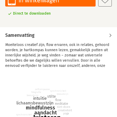
In winkelwagen
Direct te downloaden
Samenvatting
Moeiteloos creatief zijn, flow ervaren, ook in relaties, gehoord
worden, je hartkompas kunnen lezen, gemakkelijk putten uit
innerlijke wijsheid, je weg vinden – zomaar wat universele
behoeftes die we dagelijks willen vervullen. Door in alle
eenvoud verfijnder te luisteren naar onszelf, anderen, onze
leefomgeving en de natuur, krijgen we er toegang toe.
Met stilte, volledig aanwezig zijn en niet-weten als
vertrekpunt, heeft dieper luisteren een transformerende
zelfcompassie
invloed op alle aspecten van ons leven.
synchroniciteit
fotografie
bewustzijn
bewustzijn
stilte
intuïtie
Wat voel en weet je, als je luistert?
flow
lichaamsbewustzijn
meditatie
mindfulness
niet-doen
Cathelijne Esser is als journalist een beroepsluisteraar. Ze
creativiteit
aandacht
raakte gefascineerd door de oneindige potentie van diep
yoga
synchroniciteit