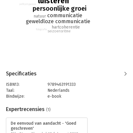
luisteren
luisteren, en toont in dit boek zeven sporen waarlangs ze zelf
zelfcompassie
persoonlijke groei
dieper leerde luisteren.
communicatie
natuur
geweldloze communicatie
hartcoherentie
fotografie
seizoensritme
Specificaties
ISBN13:
9789463191333
Taal:
Nederlands
Bindwijze:
e-book
Beveiliging:
watermerk
Bestandsformaat:
epub
Expertrecensies
(1)
Aantal pagina's:
222
Uitgever:
Scriptum
De eenvoud van aandacht - 'Goed
Druk:
1
geschreven'
Verschijningsdatum:
13-12-2018