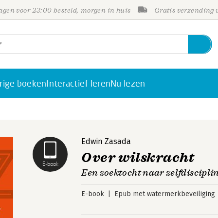
gen voor 23:00 besteld, morgen in huis
Gratis verzending
rige boeken
Interactief leren
Nu lezen
Edwin Zasada
Over wilskracht
E-book
Een zoektocht naar zelfdiscipli
E-book
Epub met watermerkbeveiliging