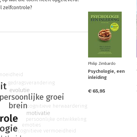
l zelfcontrole?
Philip Zimbardo
Psychologie, een
rmoeidheid
inleiding
gedragsverandering
it
evolutie
€ 65,95
persoonlijke groei
brein
cognitieve herwaardering
motivatie
role
persoonlijke ontwikkeling
emoties
ogie
cognitieve vermoeidheid