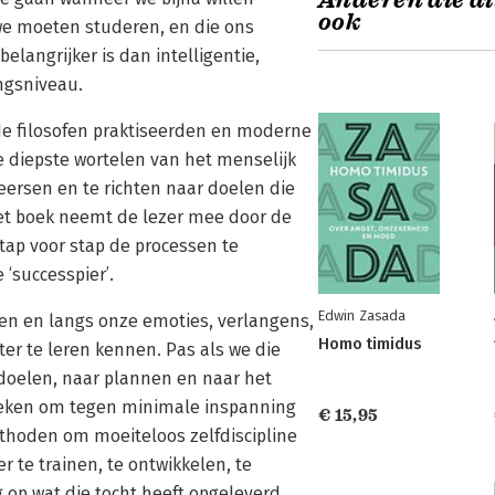
Anderen die di
ook
 we moeten studeren, en die ons
elangrijker is dan intelligentie,
ingsniveau.
oude filosofen praktiseerden en moderne
 diepste wortelen van het menselijk
ersen en te richten naar doelen die
et boek neemt de lezer mee door de
tap voor stap de processen te
‘successpier’.
Edwin Zasada
en en langs onze emoties, verlangens,
Homo timidus
er te leren kennen. Pas als we die
doelen, naar plannen en naar het
ieken om tegen minimale inspanning
€ 15,95
thoden om moeiteloos zelfdiscipline
 te trainen, te ontwikkelen, te
g op wat die tocht heeft opgeleverd.