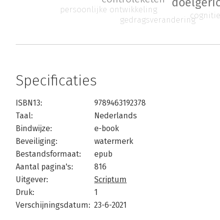
doelgeri
persoonlijke ontwikkeling
cogniti
gedragsverandering
Specificaties
ISBN13:
9789463192378
Taal:
Nederlands
Bindwijze:
e-book
Beveiliging:
watermerk
Bestandsformaat:
epub
Aantal pagina's:
816
Uitgever:
Scriptum
Druk:
1
Verschijningsdatum:
23-6-2021