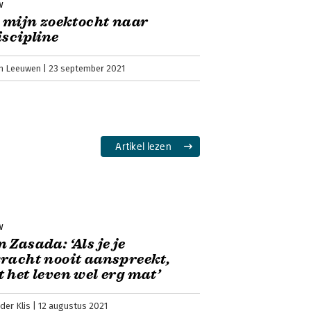
w
s mijn zoektocht naar
iscipline
an Leeuwen
23 september 2021
Artikel lezen
w
 Zasada: ‘Als je je
racht nooit aanspreekt,
 het leven wel erg mat’
der Klis
12 augustus 2021