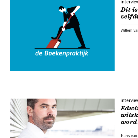
intervie
Dit i
zelfd
Willem v
intervie
Edwin
wilsk
wordt
Hans van 