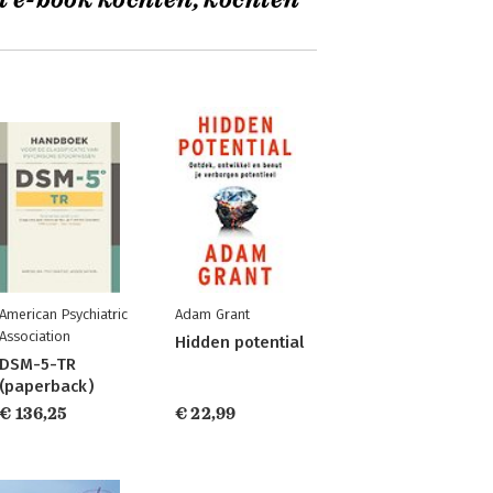
t e-book kochten, kochten
American Psychiatric
Adam Grant
Association
Hidden potential
DSM-5-TR
(paperback)
€ 136,25
€ 22,99