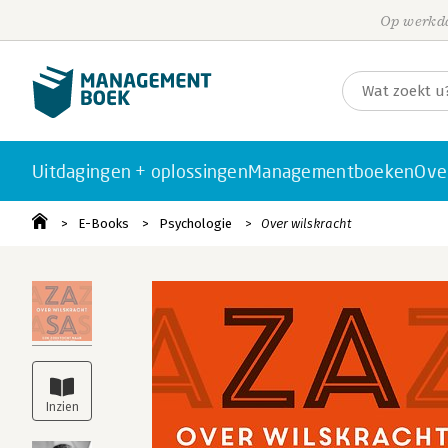
Op werkda
Uitdagingen + oplossingen
Managementboeken
Ove
E-Books
Psychologie
Over wilskracht