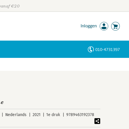
 vanaf €20
Inloggen
010-4731397
Personen
Trefwoorden
ne
Nederlands
2021
1e druk
9789463192378