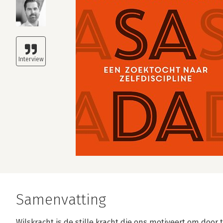
Samenvatting
Wilskracht is de stille kracht die ons motiveert om door