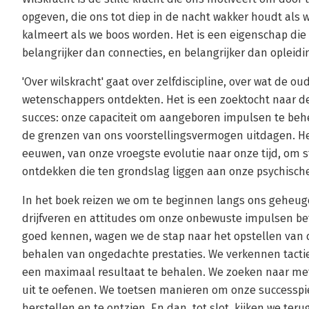
opgeven, die ons tot diep in de nacht wakker houdt als
kalmeert als we boos worden. Het is een eigenschap die b
belangrijker dan connecties, en belangrijker dan opleid
'Over wilskracht' gaat over zelfdiscipline, over wat de 
wetenschappers ontdekten. Het is een zoektocht naar de
succes: onze capaciteit om aangeboren impulsen te behe
de grenzen van ons voorstellingsvermogen uitdagen. H
eeuwen, van onze vroegste evolutie naar onze tijd, om s
ontdekken die ten grondslag liggen aan onze psychische 
In het boek reizen we om te beginnen langs ons geheug
drijfveren en attitudes om onze onbewuste impulsen bet
goed kennen, wagen we de stap naar het opstellen van 
behalen van ongedachte prestaties. We verkennen tact
een maximaal resultaat te behalen. We zoeken naar me
uit te oefenen. We toetsen manieren om onze successpier
herstellen en te ontzien. En dan, tot slot, kijken we teru