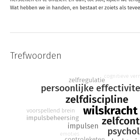
Wat hebben we in handen, en bestaat er zoiets als tevee
Trefwoorden
cognitieve ve
zelfregulatie
persoonlijke effectivite
zelfdiscipline
wilskracht
voorspellend brein
impulsbeheersing
zelfcont
impulsen
psychol
emoties
controleketen