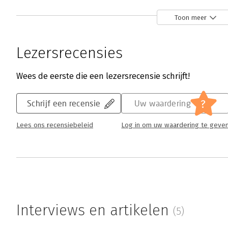
Over wilskracht - 'Een topprestatie va
Elmas Duduk | 6 oktober 2021
Toon meer
Over wilskracht van Edwin Zasada geeft een
werking van wilskracht. De auteur heeft dui
Lezersrecensies
onderwerp op ongekend niveau uit te diepe
Lees verder
Wees de eerste die een lezersrecensie schrijft!
?
Schrijf een recensie
Uw waardering
Lees ons recensiebeleid
Log in om uw waardering te geve
Interviews en artikelen
(5)