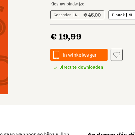
Kies uw bindwijze
€ 45,00
Gebonden | NL
E-book | NL
€ 19,99
In winkelwagen
Direct te downloaden
 te gaan wanneer we bijna willen