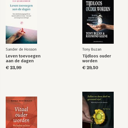
Spijsvertering 28
Bekijk alle boeken
Tong 31
Deel 2 MEDISCHE KLACHTEN EN VRAGEN OVER GEZONDHEID 33
Afvallen en ondervoeding 33
Angst 35
Artrose 37
Astma en COPD 38
Autisme en ADHD 39
Sander de Hosson
Tony Buzan
Blaasontsteking 41
Leven toevoegen
Tijdloos ouder
Bloeddruk 43
aan de dagen
worden
Botontkalking of osteoporose 45
€ 23,99
€ 29,50
Buikgriep 46
Buikpijn door aandoeningen in dikke darm 47
Cholesterol 49
Decubitus (doorligwond) 50
Delier 51
Dementie 53
Depressie 60
Dikke enkels 62
Droge huid 63
Duizeligheid 64
Epilepsie 66