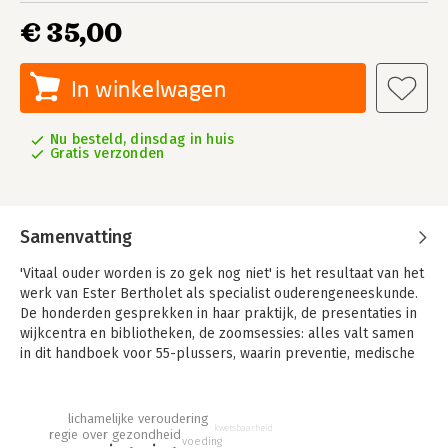
€ 35,00
In winkelwagen
Nu besteld, dinsdag in huis
Gratis verzonden
Samenvatting
'Vitaal ouder worden is zo gek nog niet' is het resultaat van het
werk van Ester Bertholet als specialist ouderengeneeskunde.
De honderden gesprekken in haar praktijk, de presentaties in
wijkcentra en bibliotheken, de zoomsessies: alles valt samen
in dit handboek voor 55-plussers, waarin preventie, medische
klachten, medicatie en zingeving centraal staan.
Haar drijfveer is preventie. En dat begint bij de meest basale
lichamelijke veroudering
kennis over hoe lichaam en geest werken, hoe ziektes
kwetsbaarheid
regie over gezondheid
voeding
ontstaan, hoe behandelingen op elkaar aansluiten en vooral