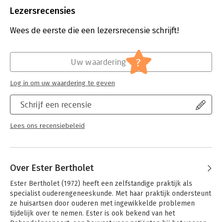
Uitgever:
Scriptum
Lezersrecensies
Druk:
1
Verschijningsdatum:
19-4-2023
Wees de eerste die een lezersrecensie schrijft!
Hoofdrubriek:
Gezondheid
?
Uw waardering
Log in om uw waardering te geven
Schrijf een recensie
Lees ons recensiebeleid
Over Ester Bertholet
Ester Bertholet (1972) heeft een zelfstandige praktijk als 
specialist ouderengeneeskunde. Met haar praktijk ondersteunt 
ze huisartsen door ouderen met ingewikkelde problemen 
tijdelijk over te nemen. Ester is ook bekend van het 