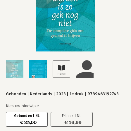
Gebonden
Nederlands
2023
1e druk
9789463192743
Kies uw bindwijze
Gebonden | NL
E-book | NL
€ 35,00
€ 16,99