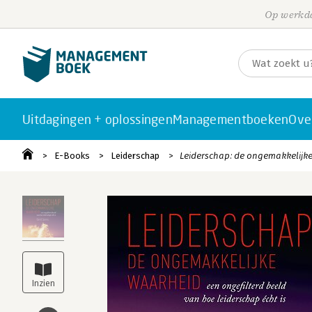
Op werkda
Uitdagingen + oplossingen
Managementboeken
Ove
E-Books
Leiderschap
Leiderschap: de ongemakkelijk