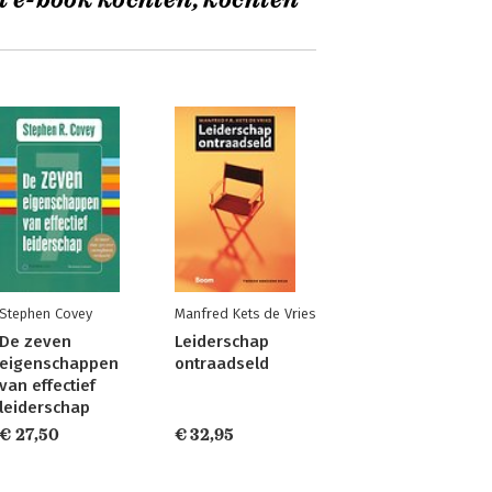
t e-book kochten, kochten
Stephen Covey
Manfred Kets de Vries
De zeven
Leiderschap
eigenschappen
ontraadseld
van effectief
leiderschap
€ 27,50
€ 32,95