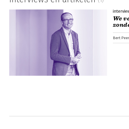
(1)
intervie
We ve
zond
Bert Pee