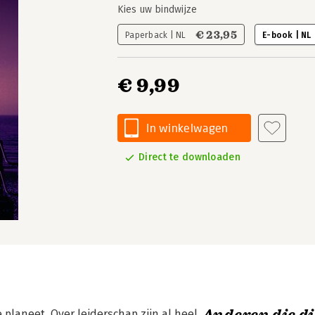
Kies uw bindwijze
€ 23,95
Paperback | NL
E-book | NL
€ 9,99
In winkelwagen
Direct te downloaden
 planeet. Over leiderschap zijn al heel