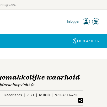
 vanaf €20
Inloggen
010-4731397
Personen
Trefwoorden
ngemakkelijke waarheid
iderschap écht is
Nederlands
2023
1e druk
9789463374200