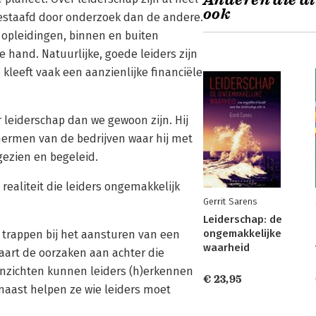
Anderen die di
ook
estaafd door onderzoek dan de andere.
e opleidingen, binnen en buiten
hand. Natuurlijke, goede leiders zijn
kleeft vaak een aanzienlijke financiële
r leiderschap dan we gewoon zijn. Hij
hermen van de bedrijven waar hij met
gezien en begeleid.
realiteit die leiders ongemakkelijk
Gerrit Sarens
Leiderschap: de
ongemakkelijke
 trappen bij het aansturen van een
waarheid
kaart de oorzaken aan achter die
n inzichten kunnen leiders (h)erkennen
€ 23,95
naast helpen ze wie leiders moet