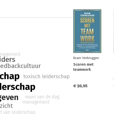
nagement
iders
Bram Verbruggen
Scoren met
eedbackcultuur
teamwork
schap
toxisch leiderschap
iderschap
€ 26,95
geven
waan van de dag
management
nzicht
t van leiderschap