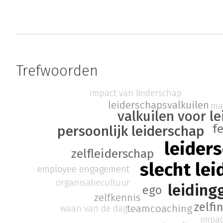
Trefwoorden
impact van leiderschap
leiderschapsvalkuilen
ma
valkuilen voor le
f
persoonlijk leiderschap
leider
zelfleiderschap
slecht le
employee engagement
organisatiecultuur
leiding
ego
zelfkennis
zelfi
teamcoaching
waan van de dag
impac