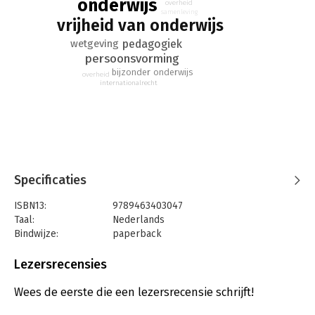
onderwijs
overheid
perspectiefwisseling belicht vanuit verschillende
samenleving
vrijheid van onderwijs
invalshoeken: bestuurlijk, pedagogisch, levensbeschouwelijk
en juridisch (onderwijsrecht, staatsrecht, internationaal recht).
pedagogiek
wetgeving
persoonsvorming
bijzonder onderwijs
overheid
internationalrecht
Specificaties
ISBN13:
9789463403047
Taal:
Nederlands
Bindwijze:
paperback
Aantal pagina's:
160
Uitgever:
Damon
Lezersrecensies
Druk:
1
Verschijningsdatum:
2-6-2021
Wees de eerste die een lezersrecensie schrijft!