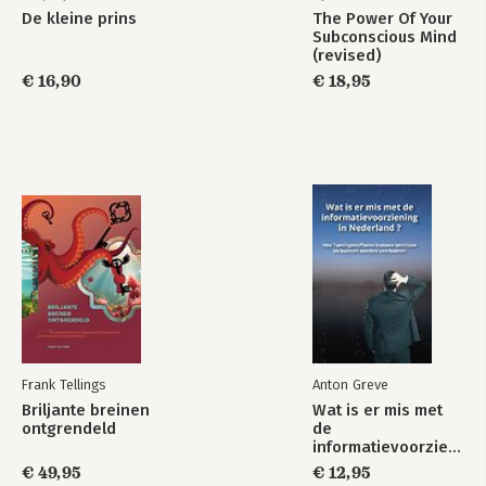
De kleine prins
The Power Of Your
Subconscious Mind
(revised)
€ 16,90
€ 18,95
Frank Tellings
Anton Greve
Briljante breinen
Wat is er mis met
ontgrendeld
de
informatievoorziening
in Nederland ?
€ 49,95
€ 12,95