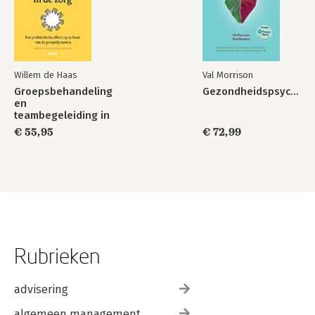
Willem de Haas
Val Morrison
Groepsbehandeling
Gezondheidspsychologie
en
teambegeleiding in
de zorg
€ 55,95
€ 72,99
Rubrieken
advisering
algemeen management