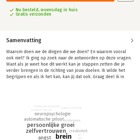
Nu besteld, woensdag in huis
Gratis verzonden
Samenvatting
Waarom doen we de dingen die we doen? En waarom vooral
ook niet? Ik ging op zoek naar de antwoorden op deze vragen.
Want als je weet hoe dit werkt kan je stappen zetten die je
verder brengen in de richting van jouw doelen. Ik wilde het
begrijpen en als ik het kan, kan jij dat ook. Graag deel ik in
heldere taal wat ik heb ontdekt.
Je dagelijkse gedrag wordt bepaald door onbewuste
processen in je brein. Deze zijn logisch uit te leggen.
Psychologisch, biologisch en neurologisch. Ik leg je eerst uit
onbewuste processen
programmering
programmering
hoe je angsten en je automatische piloot er voor zorgen dat je
neuropsychologie
vooral doet wat je gisteren deed. In het tweede deel van dit
automatische piloot
hormonen
persoonlijke groei
boek vertel ik je wat je kunt doen om ondanks je rare
zelfvertrouwen
mensenbrein toch vooruit te komen.
creativiteit
brein
lef
angst
lef