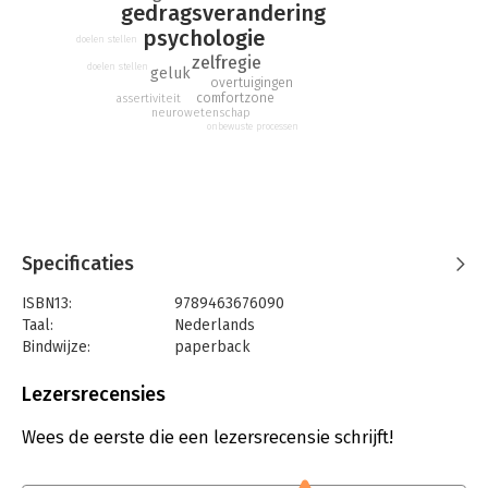
gedragsverandering
psychologie
doelen stellen
zelfregie
doelen stellen
geluk
overtuigingen
comfortzone
assertiviteit
neurowetenschap
onbewuste processen
Specificaties
ISBN13:
9789463676090
Taal:
Nederlands
Bindwijze:
paperback
Aantal pagina's:
283
Uitgever:
Mijnmanagementboek
Lezersrecensies
Druk:
1
Verschijningsdatum:
30-8-2018
Wees de eerste die een lezersrecensie schrijft!
Hoofdrubriek:
Psychologie