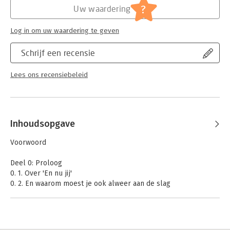
?
Uw waardering
Log in om uw waardering te geven
Schrijf een recensie
Lees ons recensiebeleid
Inhoudsopgave
Voorwoord
Deel 0: Proloog
0. 1. Over 'En nu jij'
0. 2. En waarom moest je ook alweer aan de slag
Deel 1: Mensen zijn rare mensen
1.1. Je hebt een ouderwets brein
1.2. Je vliegt op de automatische piloot