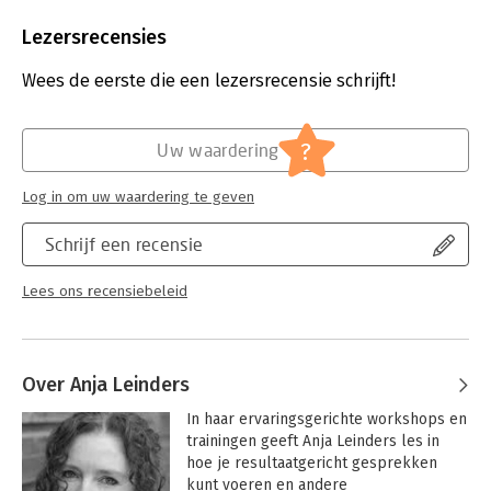
Aantal pagina's:
244
Uitgever:
Booklight
Lezersrecensies
Druk:
1
Verschijningsdatum:
9-1-2014
Wees de eerste die een lezersrecensie schrijft!
Hoofdrubriek:
Personeelsmanagement
?
Uw waardering
Log in om uw waardering te geven
Schrijf een recensie
Lees ons recensiebeleid
Over Anja Leinders
In haar ervaringsgerichte workshops en 
trainingen geeft Anja Leinders les in 
hoe je resultaatgericht gesprekken 
kunt voeren en andere 