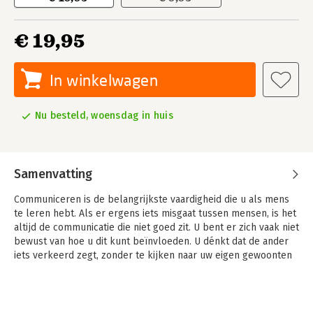
€ 19,95
In winkelwagen
Nu besteld, woensdag in huis
Samenvatting
Communiceren is de belangrijkste vaardigheid die u als mens
te leren hebt. Als er ergens iets misgaat tussen mensen, is het
altijd de communicatie die niet goed zit. U bent er zich vaak niet
bewust van hoe u dit kunt beïnvloeden. U dénkt dat de ander
iets verkeerd zegt, zonder te kijken naar uw eigen gewoonten
en patronen in het gesprek.
Dit boek is geschreven voor iedereen die gemakkelijker
gesprekken wil kunnen voeren. Het onthult een eenvoudig