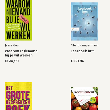
Bekijk alle boeken
10. Welke plekken wil je bezoeken?
11. Een goede band houden met je reisgenoot
12. Houd het stuur in handen
Deel 3: Een onvergetelijke reis
13. Geniet van je reis
14. Je reis SAMEN dreigt een mislukking te worden
15. Ondersteunende technieken
16. Speciale trips voor speciale reisgenoten
Jesse Geul
Albert Kampermann
Waarom (n)iemand
Leerboek hrm
Samenvatting
bij je wil werken
Appendices
€ 24,99
€ 89,95