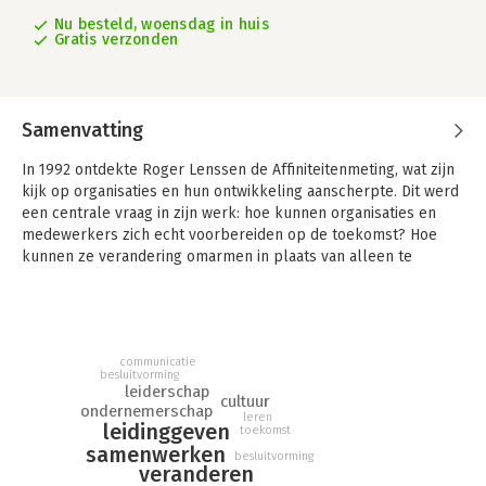
Nu besteld, woensdag in huis
Gratis verzonden
Samenvatting
In 1992 ontdekte Roger Lenssen de Affiniteitenmeting, wat zijn
kijk op organisaties en hun ontwikkeling aanscherpte. Dit werd
een centrale vraag in zijn werk: hoe kunnen organisaties en
medewerkers zich echt voorbereiden op de toekomst? Hoe
kunnen ze verandering omarmen in plaats van alleen te
accepteren, en denken in mogelijkheden in plaats van
beperkingen?
In 1984 maakte Roger de overstap van het bedrijfsleven naar
de advieswereld. Met zijn ervaring in het opbouwen,
communicatie
besluitvorming
ombouwen en afbouwen van organisaties werd hij al snel een
leiderschap
cultuur
waardevolle adviseur bij Arbeidsvoorziening. Daar kreeg hij te
ondernemerschap
leren
maken met de dubbele marketingmix van zowel werkgevers
leidinggeven
toekomst
als werknemers, en richtte hij zich op het bieden van
samenwerken
besluitvorming
perspectief in alle fasen van ontwikkeling.
veranderen