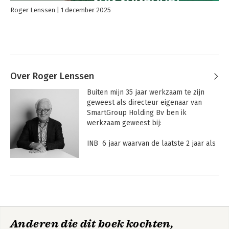
Roger Lenssen
1 december 2025
Over Roger Lenssen
Buiten mijn 35 jaar werkzaam te zijn 
geweest als directeur eigenaar van 
SmartGroup Holding Bv ben ik 
werkzaam geweest bij:

INB  6 jaar waarvan de laatste 2 jaar als 
directeur Organisatieadvies en Interim 
mangement 

15 jaar werkzaam bij Chas Macintosh in 
tal van functies en 6 jaar bij DSM

Tal van opleidingen gevolgd 

Anderen die dit boek kochten,