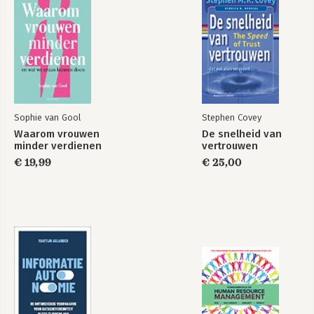
"Smart management balans tussen het 
ontwikkelen van organisatie en individu"

"Smart resultaat- en functiegericht 
Coachen"

"De waarde van onafhankelijkheid"

"Dansen op het ritme van de tijd"

Sophie van Gool
Stephen Covey
Waarom vrouwen
De snelheid van
"Dansend naar de toekomst"

minder verdienen
vertrouwen
€ 19,99
€ 25,00
"Smart 25 jaar"

"Over de honderd terug naar de kern" 
en als laatste:

"Ik was niet van gisteren maar ben ik 
nog van vandaag ?"
