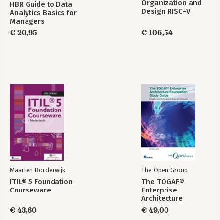
Organization and
HBR Guide to Data
4.6 Magazijnontvangst boeken
Design RISC-V
Analytics Basics for
4.7 Inkoopfactuur registreren
Edition
Managers
4.8 Betaling aan de leverancier registreren
€ 20,95
€ 106,54
4.9 Werken met inkoopoffertes en -aanvragen
4.10 Direct aanmaken inkooporder
4.11 Opgaven inkoop
Hoofdstuk 5 Financieel
5.1 Boeken
5.2 Navigeren op de geboekte verkoopverzending
5.3 Navigeren op de geboekte verkoopfactuur
5.4 Opgaven financieel
Hoofdstuk 6 Personeelsadministratie (HRM)
6.1 Werknemersinformatie vastleggen
6.2 Afwezigheid registreren
6.3 Opgaven personeelsadministratie
Maarten Borderwijk
The Open Group
ITIL® 5 Foundation
The TOGAF®
Courseware
Enterprise
Architecture
Foundation Study
€ 43,60
€ 49,00
Guide