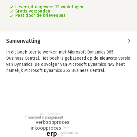
Levertijd ongeveer 12 werkdagen
Gratis verzonden
Past door de brievenbus
Samenvatting
In dit boek leer je werken met Microsoft Dynamics 365
Business Central. Het boek is gebaseerd op de nieuwste versie
van Dynamics. De opvolger van Microsoft Dynamics NAV heet
namelijk Microsoft Dynamics 365 Business Central.
Auteur Hans van der Hoeven heeft het boek herzien en heeft
daarbij eerder de beginselen van het werken met Microsoft
Dynamics 365 Business Central gepresenteerd. Het is een boek
waar studenten achter de knoppen een real-life ERP systeem
verkennen, in de totale breedte van ERP.
bedrijfsprocessen
Het boek is niet voor een specifieke HBO-opleiding bedoeld,
financieel management
verkoopproces
maar kan worden gebruikt als een algemene inleiding voor
inkoopproces
hrm
vrijwel elke opleiding waar ERP tot het curriculum behoort. De
crm
erp
rolcentrum
auteur neemt de lezer mee langs allerhande processen van
crm