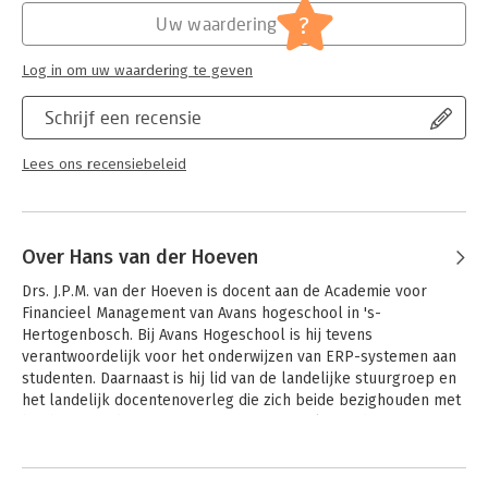
?
Uw waardering
Log in om uw waardering te geven
Schrijf een recensie
Lees ons recensiebeleid
Over Hans van der Hoeven
Drs. J.P.M. van der Hoeven is docent aan de Academie voor 
Financieel Management van Avans hogeschool in 's-
Hertogenbosch. Bij Avans Hogeschool is hij tevens 
verantwoordelijk voor het onderwijzen van ERP-systemen aan 
studenten. Daarnaast is hij lid van de landelijke stuurgroep en 
het landelijk docentenoverleg die zich beide bezighouden met 
het hoger onderwijs in ERP, meer specifiek gericht op 
Microsoft Dynamics NAV (voorheen Navision). Hij is al sinds 1998 
Andere boeken door Hans van der
actief op dit vakgebied.