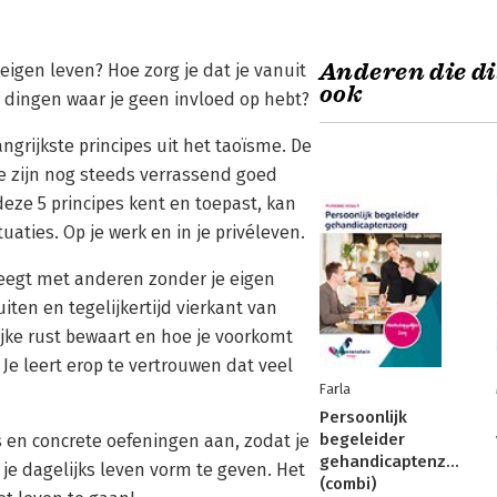
Anderen die di
eigen leven? Hoe zorg je dat je vanuit
ook
n dingen waar je geen invloed op hebt?
ngrijkste principes uit het taoïsme. De
e zijn nog steeds verrassend goed
deze 5 principes kent en toepast, kan
aties. Op je werk en in je privéleven.
weegt met anderen zonder je eigen
iten en tegelijkertijd vierkant van
lijke rust bewaart en hoe je voorkomt
e leert erop te vertrouwen dat veel
Farla
Persoonlijk
begeleider
s en concrete oefeningen aan, zodat je
gehandicaptenzorg
 je dagelijks leven vorm te geven. Het
(combi)