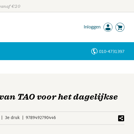
 vanaf €20
Inloggen
010-4731397
Personen
Trefwoorden
 van TAO voor het dagelijkse
3e druk
9789492790446