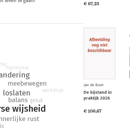
t leven te gaan!
€ 67,25
ctie
harmonie
andering
meebewegen
Jan de Boer
werkdruk
loslaten
De bijstand in
praktijk 2026
balans
geluk
rse wijsheid
€ 106,67
nnerlijke rust
is