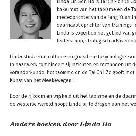
Linda Lin Sen Ho is Tai Chi- en Qi G
bakermat van het taoïsme en de Tai 
medeoprichter van de Fang Yuan Int
daarnaast oprichter van trainings- 
Linda is expert op het gebied van g
leiderschap, strategisch adviseren 
Linda studeerde cultuur- en godsdienstpsychologie aan 
In haar werk combineert zij inzichten en methoden uit de
veranderkunde, het taoïsme en de Tai Chi. Ze geeft met
Kunst van het Meebewegen’.

Door de rijkdom en wijsheid uit het taoïsme en de daarm
de westerse wereld hoopt Linda bij te dragen aan het we
Andere boeken door Linda Ho