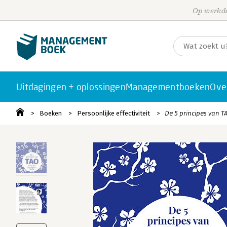
Op werkda
Uitdagingen + oplossingen
Managementboeken
Ove
Boeken
Persoonlijke effectiviteit
De 5 principes van T