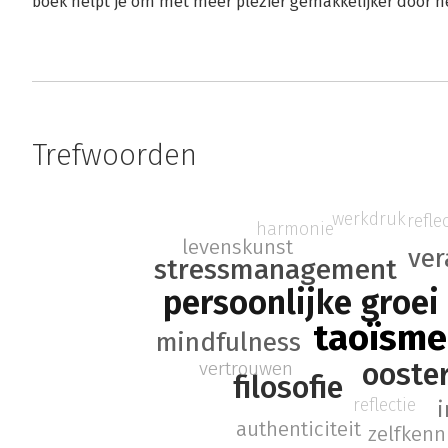
boek helpt je om met meer plezier gemakkelijker door he
Trefwoorden
werkdruk
refle
harmonie
levenskunst
ver
stressmanagement
persoonlijke groei
taoïsme
mindfulness
ooste
vertrouwen
filosofie
reflectie
i
authenticiteit
zelfkenn