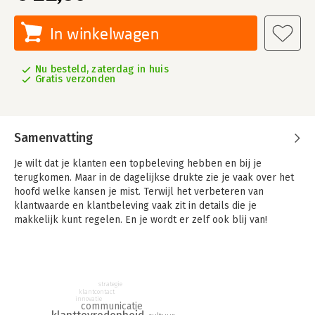
In winkelwagen
Nu besteld, zaterdag in huis
Gratis verzonden
Samenvatting
Je wilt dat je klanten een topbeleving hebben en bij je
terugkomen. Maar in de dagelijkse drukte zie je vaak over het
hoofd welke kansen je mist. Terwijl het verbeteren van
klantwaarde en klantbeleving vaak zit in details die je
makkelijk kunt regelen. En je wordt er zelf ook blij van!
In dit praktische boek – zonder theorie! - houdt Ronald
Koopman je een grappige en verrassende spiegel voor. Hij
geeft je in korte anekdotes en met inspirerende foto’s talloze
tips en eye openers waarmee je het verschil maakt. Met de
strategie
klantcontact
sprekende voorbeelden en reflectievragen krijg je elk team
innovatie
communicatie
vanzelf mee.