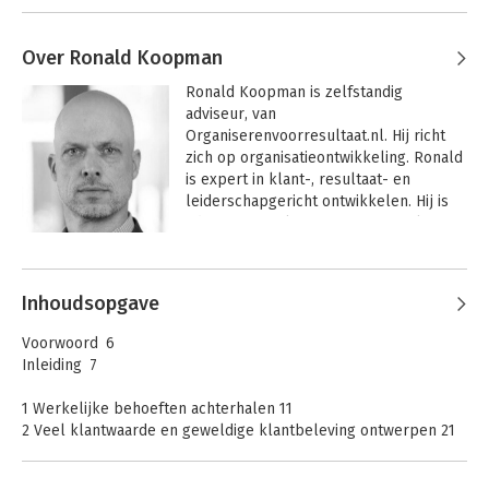
Over Ronald Koopman
Ronald Koopman is zelfstandig 
adviseur, van 
Organiserenvoorresultaat.nl. Hij richt 
zich op organisatieontwikkeling. Ronald 
is expert in klant-, resultaat- en 
leiderschapgericht ontwikkelen. Hij is 
adviseur, spreker en trainer. Veel 
passie, veel scherpte kenmerkt hem. 
Andere boeken door Ronald
Koopman
Inhoudsopgave
Voorwoord 6
Inleiding 7
1 Werkelijke behoeften achterhalen 11
2 Veel klantwaarde en geweldige klantbeleving ontwerpen 21
2.1 Oplossing 22
2.2 Bejegening 42