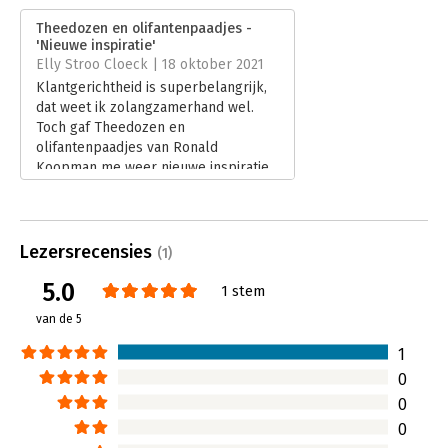
Verschijningsdatum:
26-5-2021
Theedozen en olifantenpaadjes -
'Nieuwe inspiratie'
Hoofdrubriek:
Marketing
Elly Stroo Cloeck | 18 oktober 2021
Klantgerichtheid is superbelangrijk,
dat weet ik zolangzamerhand wel.
Toch gaf Theedozen en
olifantenpaadjes van Ronald
Koopman me weer nieuwe inspiratie
om te blijven oefenen alles vanuit
het oogpunt van mijn klanten te zien.
Lees verder
Lezersrecensies
(1)
5.0
1 stem
van de 5
1
0
0
0