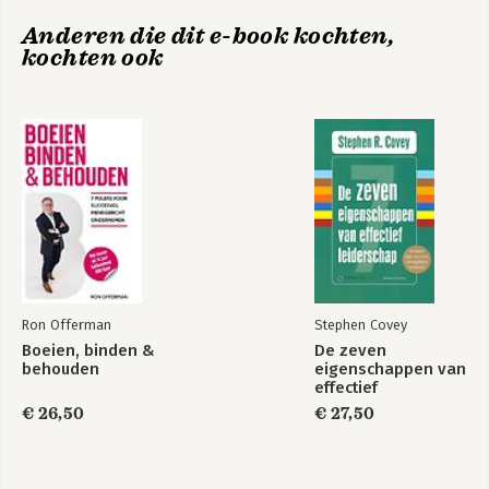
4. Verbindende cultuur - Zorg voor de juiste match
Boeien, binden &
Anderen die dit e-book kochten,
5. Persoonlijk leiderschap - Streef naar het succes van je
behouden
kochten ook
mensen
6. Verantwoord leiderschap - Geef ze de ruimte
7. Optimaal team - Investeer in je mensen
Bekijk alle boeken
Hoe nu verder?
Over de auteur
Nawoord
Ron Offerman
Stephen Covey
Boeien, binden &
De zeven
behouden
eigenschappen van
effectief
leiderschap
€ 26,50
€ 27,50