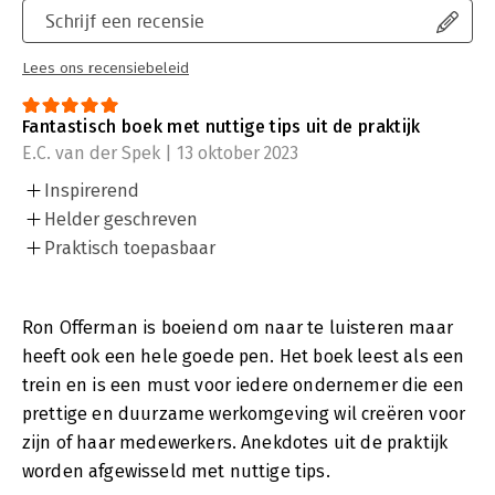
ervoor dat het luchtig blijft met behoud van zeer informatieve
Schrijf een recensie
waarde. De manier waarop het is opgezet, zorgt ervoor dat je in
je gedachten direct gaat zoeken naar vergelijkbare situaties en
Lees ons recensiebeleid
dat maakt de informatie direct toepasbaar. Heerlijk om in één
keer te lezen, maar ik vind het ook een handboek dat je altijd
in de buurt wilt hebben." - Daan Bakker, Consultant, Alklima
Fantastisch boek met nuttige tips uit de praktijk
E.C. van der Spek | 13 oktober 2023
Inspirerend
Helder geschreven
Praktisch toepasbaar
Ron Offerman is boeiend om naar te luisteren maar
heeft ook een hele goede pen. Het boek leest als een
trein en is een must voor iedere ondernemer die een
prettige en duurzame werkomgeving wil creëren voor
zijn of haar medewerkers. Anekdotes uit de praktijk
worden afgewisseld met nuttige tips.