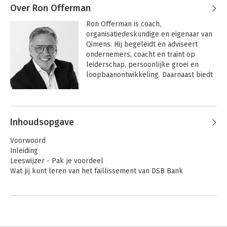
Over Ron Offerman
Ron Offerman is coach, 
organisatiedeskundige en eigenaar van 
Qimens. Hij begeleidt en adviseert 
ondernemers, coacht en traint op 
leiderschap, persoonlijke groei en 
loopbaanontwikkeling. Daarnaast biedt 
hij ondersteuning bij 
organisatievraagstukken en 
Andere boeken door Ron Offerman
verandertrajecten. Met zijn eigen 
ontwikkelde methode heeft hij al vele 
Inhoudsopgave
organisaties en mensen met passende 
oplossingen en gerichte coaching en 
Voorwoord
begeleiding geholpen.
Inleiding
Leeswijzer - Pak je voordeel
Wat jij kunt leren van het faillissement van DSB Bank
De 7 pijlers voor succesvol mensgericht ondernemen
1. Richtinggevende visie - Creëer handvatten voor de toekomst
2. Heldere communicatie - Bereik elkaar écht
3. Efficiënte organisatie - Stuur op effectiviteit