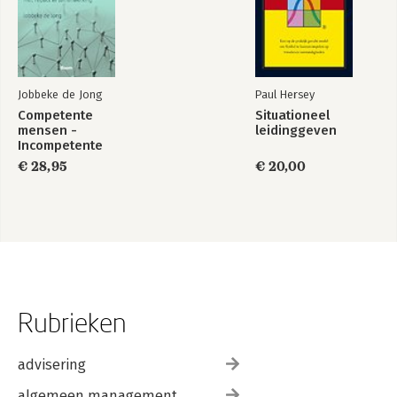
Jobbeke de Jong
Paul Hersey
Competente
Situationeel
mensen -
leidinggeven
Incompetente
teams
€ 28,95
€ 20,00
Rubrieken
advisering
algemeen management