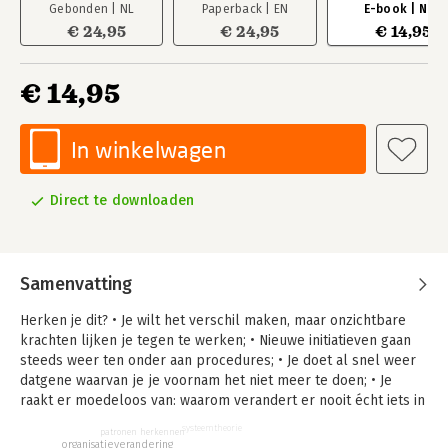
Gebonden | NL
Paperback | EN
E-book | NL
€ 24,95
€ 24,95
€ 14,95
€ 14,95
In winkelwagen
Direct te downloaden
Samenvatting
Herken je dit?
• Je wilt het verschil maken, maar onzichtbare
krachten lijken je tegen te werken; • Nieuwe initiatieven gaan
steeds weer ten onder aan procedures; • Je doet al snel weer
datgene waarvan je je voornam het niet meer te doen; • Je
raakt er moedeloos van: waarom verandert er nooit écht iets in
organisaties. Overal waar mensen met elkaar te maken
systeemtheorie
patronen herkennen
hebben, vormen zich systemen. Jijzelf bent ook onderdeel van
organisatieverandering