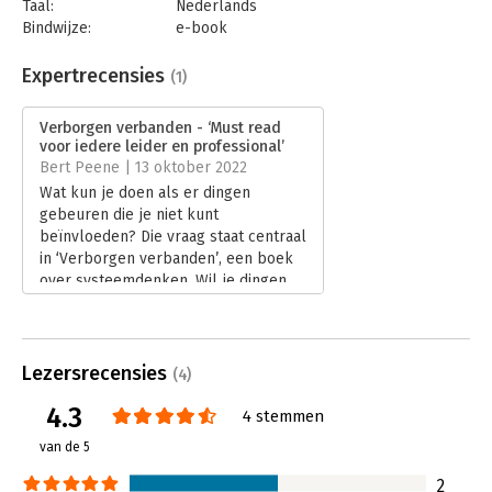
Taal:
Nederlands
Bindwijze:
e-book
Beveiliging:
watermerk
Bestandsformaat:
epub
Expertrecensies
(1)
Aantal pagina's:
221
Uitgever:
S2 Uitgevers
Verborgen verbanden - ‘Must read
Druk:
2
voor iedere leider en professional’
Verschijningsdatum:
20-12-2022
Bert Peene | 13 oktober 2022
Wat kun je doen als er dingen
Hoofdrubriek:
Verandermanagement
gebeuren die je niet kunt
beïnvloeden? Die vraag staat centraal
in ‘Verborgen verbanden’, een boek
over systeemdenken. Wil je dingen
anders doen in een organisatie,
begrijp dan waar systemen
blokkades opwerpen. Daarvoor moet
je anders leren kijken en dat is wat
Lezersrecensies
(4)
Margreet Oostenbrink haar lezers wil
4.3
leren: systemisch kijken.
4 stemmen
Lees verder
van de 5
2