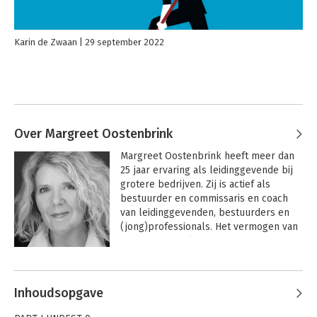
Karin de Zwaan
29 september 2022
Over Margreet Oostenbrink
Margreet Oostenbrink heeft meer dan 
25 jaar ervaring als leidinggevende bij 
grotere bedrijven. Zij is actief als 
bestuurder en commissaris en coach 
van leidinggevenden, bestuurders en 
(jong)professionals. Het vermogen van 
de professional vergroten staat voor 
haar hierin voorop. Leer in organisaties 
Andere boeken door Margreet
systemisch te kijken en handelen, 
Oostenbrink
omarm (generatie)diversiteit en 
Inhoudsopgave
realiseer samen succes.
