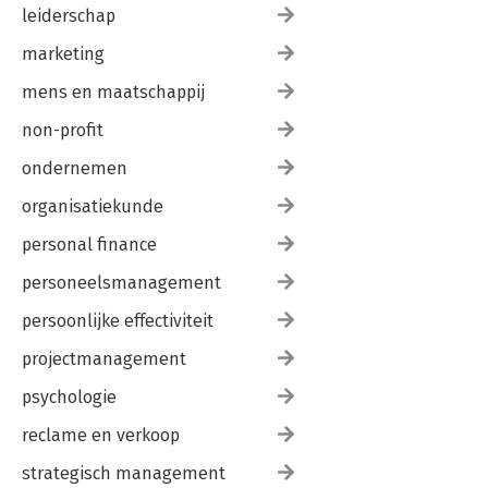
leiderschap
XXI Slot 185
marketing
Schaamte zonder gêne
mens en maatschappij
Woord van dank 189
Veelgebruikte afkortingen in de toeslagenaffaire 191
non-profit
Bibliografie 193
ondernemen
organisatiekunde
personal finance
personeelsmanagement
persoonlijke effectiviteit
projectmanagement
psychologie
reclame en verkoop
strategisch management