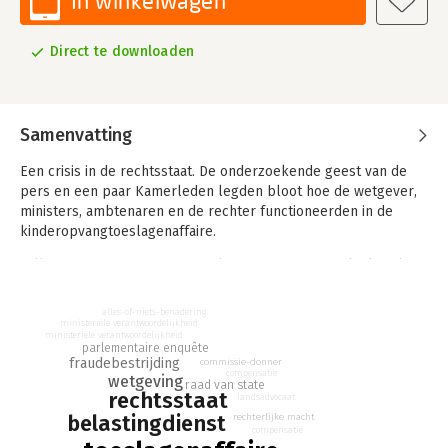
In winkelwagen
Direct te downloaden
Samenvatting
Een crisis in de rechtsstaat. De onderzoekende geest van de
pers en een paar Kamerleden legden bloot hoe de wetgever,
ministers, ambtenaren en de rechter functioneerden in de
kinderopvangtoeslagenaffaire.
Talloze gezinnen werden jarenlang ontwricht door kafkaëske
terugvorderingspraktijken van de belastingdienst. De gang
naar de rechter was vaak zinloos en rechtsbescherming werd
alles-of-niets-benadering
een illusie. Mensen raakten hun huis kwijt en moesten aanzien
ministeriële verantwoordelijkheid
ministeriële verantwoordelijkheid
hoe hun toekomst werd verwoest. De commissie-Donner
parlementaire enquête
fraudebestrijding
commissie-donner
stelde ‘institutionele vooringenomenheid’ vast bij de
compensatie
wetgeving
belastingdienst, maar meende dat daar eigenlijk weinig tegen
raad van state
rechtsstaat
landsadvocaat
te doen is.
belastingdienst
rechterlijke macht
compensatie
De wijze waarop de overheid vanaf 2007 in de greep raakte van