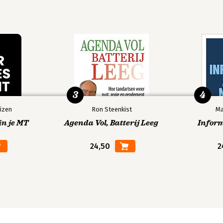
3
4
izen
Ron Steenkist
Ma
in je MT
Agenda Vol, Batterij Leeg
Infor
24,50
2