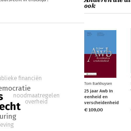
Anderen die di
ook
blieke financiën
Tom Barkhuysen
emocratie
25 jaar Awb In
s
noodmaatregelen
eenheid en
overheid
echt
verscheidenheid
€ 109,00
uring
eving