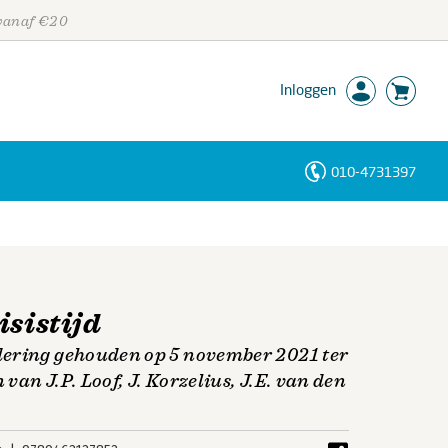
 vanaf €20
Inloggen
010-4731397
Personen
Trefwoorden
isistijd
dering gehouden op 5 november 2021 ter
an J.P. Loof, J. Korzelius, J.E. van den