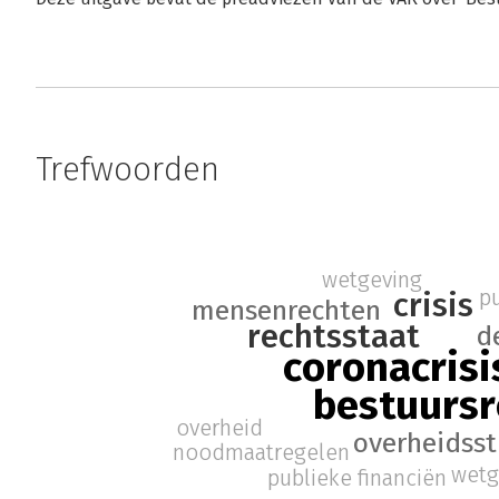
Trefwoorden
wetgeving
pu
crisis
mensenrechten
rechtsstaat
d
coronacrisi
bestuursr
overheid
overheidsst
noodmaatregelen
wetg
publieke financiën