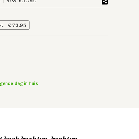
k
9789462127852
€ 72,95
 NL
lgende dag in huis