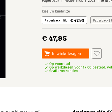
Paperback
Nederlands
2023
1e dru
Kies uw bindwijze
€ 47,95
Paperback | NL
Paperback |
€ 47,95
In winkelwagen
Op voorraad
Op werkdagen voor 17:00 besteld, vo
Gratis verzonden
rsrecht in crisistijd'.