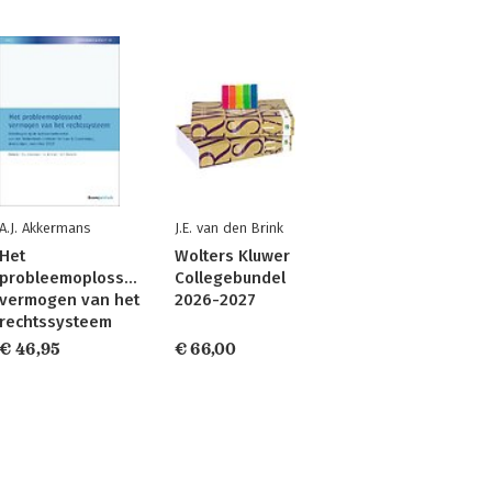
A.J. Akkermans
J.E. van den Brink
Het
Wolters Kluwer
probleemoplossend
Collegebundel
vermogen van het
2026-2027
rechtssysteem
€ 46,95
€ 66,00