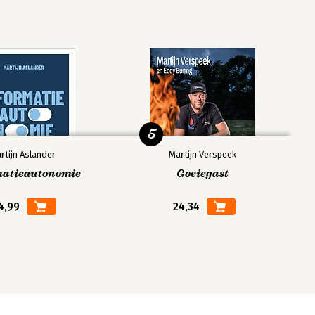
5
rtijn Aslander
Martijn Verspeek
matieautonomie
Goeiegast
4,99
24,34