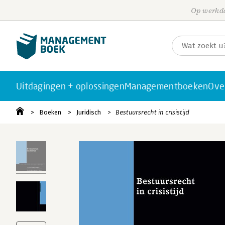
Op werkda
Uitdagingen + oplossingen
Managementboeken
Ove
Boeken
Juridisch
Bestuursrecht in crisistijd