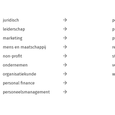
juridisch
p
leiderschap
p
marketing
p
mens en maatschappij
r
non-profit
s
ondernemen
v
organisatiekunde
w
personal finance
personeelsmanagement