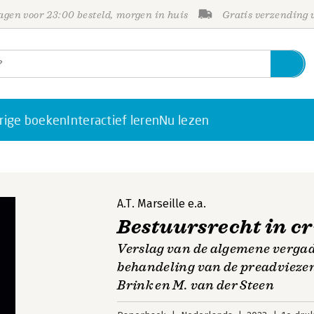
gen voor 23:00 besteld, morgen in huis
Gratis verzending
rige boeken
Interactief leren
Nu lezen
A.T. Marseille
e.a.
Bestuursrecht in cr
Verslag van de algemene verga
behandeling van de preadviezen v
Brink en M. van der Steen