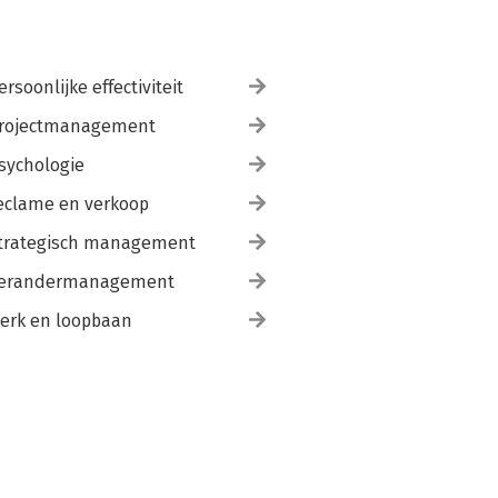
ersoonlijke effectiviteit
rojectmanagement
sychologie
eclame en verkoop
trategisch management
erandermanagement
erk en loopbaan