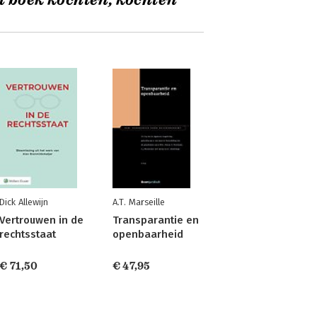
t boek kochten, kochten
Dick Allewijn
A.T. Marseille
Vertrouwen in de
Transparantie en
rechtsstaat
openbaarheid
€ 71,50
€ 47,95