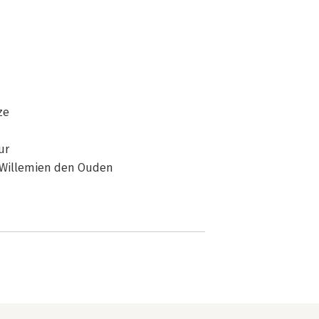
ze
ur
, Willemien den Ouden