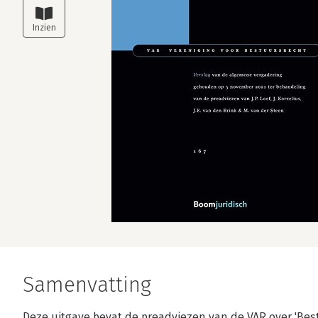
Samenvatting
Deze uitgave bevat de preadviezen van de VAR over 'Bestuu