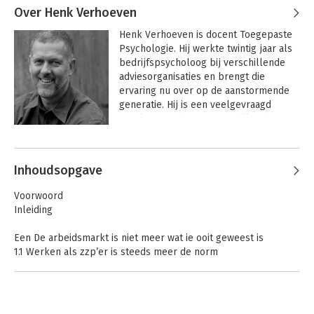
Over Henk Verhoeven
Henk Verhoeven is docent Toegepaste 
Psychologie. Hij werkte twintig jaar als 
bedrijfspsycholoog bij verschillende 
adviesorganisaties en brengt die 
ervaring nu over op de aanstormende 
generatie. Hij is een veelgevraagd 
spreker en schreef verschillende 
boeken over onderwerpen op zijn 
vakgebied en aangrenzende disciplines.
Inhoudsopgave
Voorwoord
Inleiding
Een De arbeidsmarkt is niet meer wat ie ooit geweest is
1.1 Werken als zzp’er is steeds meer de norm
1.2 De arbeidsmarkt wordt internationaal
1.3 1Maak je Kunnen tot Kassa!
Twee De spelregels op de markt voor arbeid en opdrachten