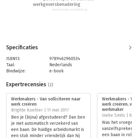
werkgeversbenadering
- Geschikt voor alle hbo’ers en academici die gemotiveerd hun
persoonlijke ontwikkeling
studie hebben gevolgd en net zo gemotiveerd hun kennis in de
praktijk willen brengen.
- Met concrete stappenplannen, do’s en don’ts, en praktische
tips.
- Geen opgeklopte verhalen, maar heldere technieken om
werk te vinden dat matcht met jouw niveau en professionaliteit.
Specificaties
ISBN13:
9789462960534
Taal:
Nederlands
Bindwijze:
e-book
Beveiliging:
watermerk
Bestandsformaat:
epub
Expertrecensies
(2)
Aantal pagina's:
77
Uitgever:
AnderZ
Werkmakers - Van solliciteren naar
Werkmakers - Van 
Druk:
1
werk creëren
werk creëren, van
Verschijningsdatum:
22-2-2017
werkmaker
Brigitte Koehler | 11 mei 2017
Ineke Smits | 6 ap
Ben je (bijna) afgestudeerd? Dan ben
Hoofdrubriek:
Werk en loopbaan
Was het vroeger 
je niet automatisch verzekerd van
vanzelfsprekend da
een baan. De huidige arbeidsmarkt is
een baan in rolde 
een stuk minder vriendelijk dan hij