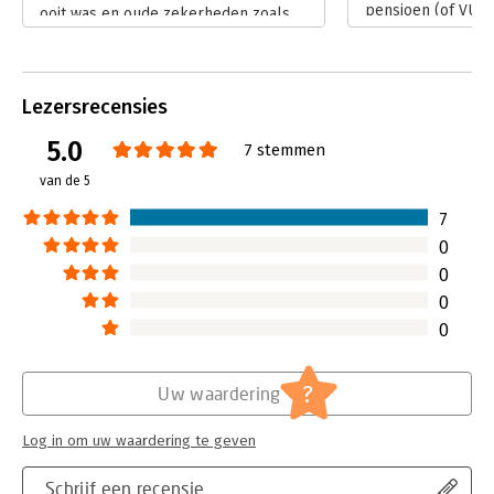
pensioen (of VUT)
ooit was en oude zekerheden zoals
tegenwoordig is da
vaste contracten en banen voor het
ondenkbaar. Een 4
leven zijn al lang verleden tijd. Met
een zeldzaamheid
Werkmakers leert Henk Verhoeven
Lees verder
ons hoe je van een werkzoeker een
Lezersrecensies
werkmáker wordt.
5.0
Lees verder
7 stemmen
van de 5
7
0
0
0
0
?
Uw waardering
Log in om uw waardering te geven
Schrijf een recensie