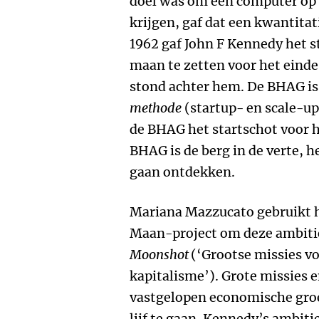
doel was om een computer op e
krijgen, gaf dat een kwantita
1962 gaf John F Kennedy het 
maan te zetten voor het eind
stond achter hem. De BHAG is 
methode
(startup- en scale-u
de BHAG het startschot voor h
BHAG is de berg in de verte, h
gaan ontdekken.
Mariana Mazzucato gebruikt h
Maan-project om deze ambitie
Moonshot
(‘Grootse missies v
kapitalisme’). Grote missies 
vastgelopen economische groe
lijf te gaan. Kennedy’s ambit