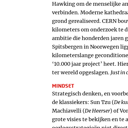
Hawking om de menselijke am
verbinden. Moderne kathedra
grond gerealiseerd. CERN bou
kilometers om onderzoek te d
ambitie die honderden jaren g
Spitsbergen in Noorwegen lig
kilometerslange geconditionee
‘10.000 jaar project’ heet. Hi
ter wereld opgeslagen.
Just in 
MINDSET
Strategisch denken, en voorbe
de klassiekers: Sun Tzu (
De ku
Machiavelli (
De Heerser
) of Vo
grote visies te bekijken en te 
oorlogsstrategieën niet direct