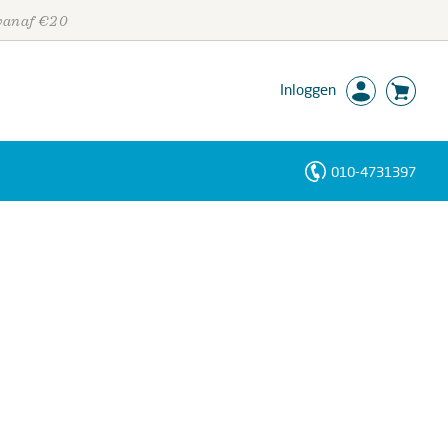
 vanaf €20
Inloggen
010-4731397
Personen
Trefwoorden