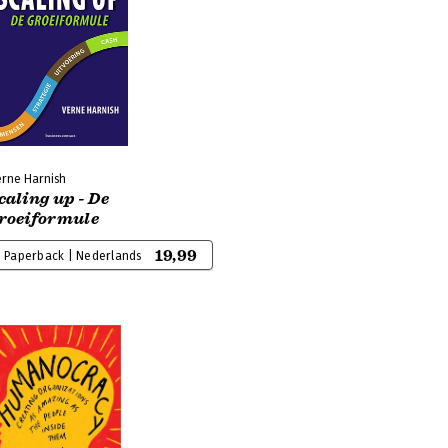
erne Harnish
caling up - De
roeiformule
19,99
Paperback | Nederlands