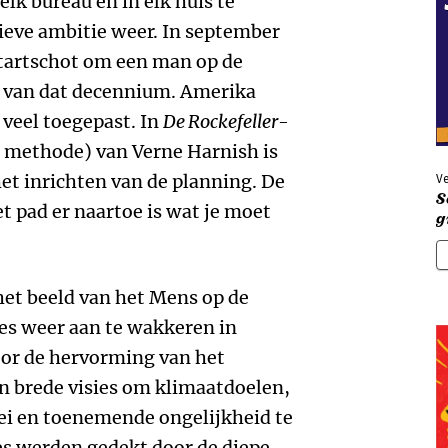
lk bureau en in elk huis te
tieve ambitie weer. In september
startschot om een man op de
e van dat decennium. Amerika
veel toegepast. In
De Rockefeller-
p methode) van Verne Harnish is
et inrichten van de planning. De
V
S
et pad er naartoe is wat je moet
g
et beeld van het Mens op de
s weer aan te wakkeren in
oor de hervorming van het
en brede visies om klimaatdoelen,
i en toenemende ongelijkheid te
ies werden gedekt door de diepe