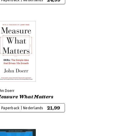
24,99
Paperback | Nederlands
ohn Doerr
easure What Matters
21,99
Paperback | Nederlands