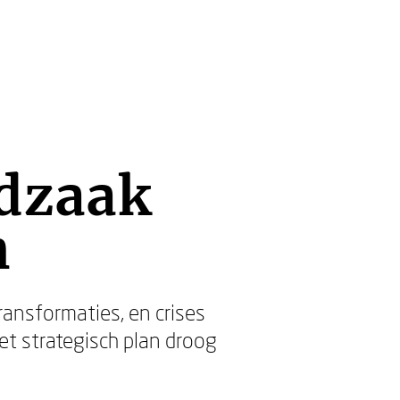
odzaak
n
ransformaties, en crises
het strategisch plan droog