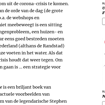
om uit de corona-crisis te komen.
M
U
an de orde van de dag (de grote
F
o.a. de webshops en
iet meebeweegt is een sitting
lingenprobleem, een huizen- en
aar eens goed bestreden moeten
ederland (althans de Randstad)
ze voeten in het water. Als dat
fcrisis houdt dat weer tegen. Om
n gaan is … een strategie voor
re
is een briljant boek van
M
 actuele voorbeelden van
M
rm van de legendarische Stephen