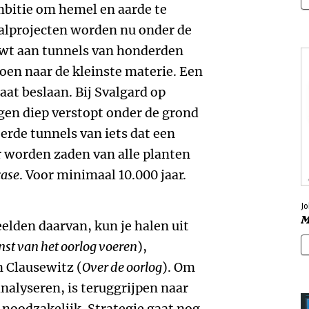
bitie om hemel en aarde te
alprojecten worden nu onder de
wt aan tunnels van honderden
oen naar de kleinste materie. Een
aat beslaan. Bij Svalgard op
gen diep verstopt onder de grond
rde tunnels van iets dat een
er worden zaden van alle planten
case
. Voor minimaal 10.000 jaar.
J
M
elden daarvan, kun je halen uit
nst van het oorlog voeren
),
n Clausewitz (
Over de oorlog
). Om
analyseren, is teruggrijpen naar
 noodzakelijk. Strategie gaat nog