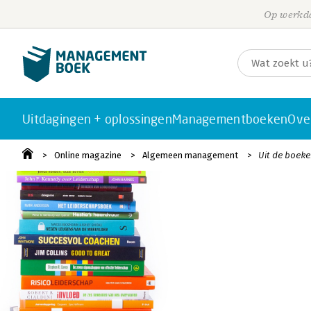
Op werkda
Uitdagingen + oplossingen
Managementboeken
Ove
Online magazine
Algemeen management
Uit de boek