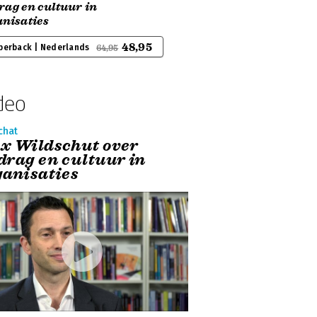
rag en cultuur in
anisaties
48,95
perback | Nederlands
64,95
deo
chat
x Wildschut over
drag en cultuur in
ganisaties