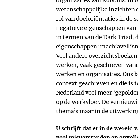
organisaties van Robbins. In 
wetenschappelijke inzichten 
rol van doeloriëntaties in de
negatieve eigenschappen van
in termen van de Dark Triad, 
eigenschappen: machiavellism
Veel andere overzichtsboeken 
werken, vaak geschreven vanu
werken en organisaties. Ons b
context geschreven en die is t
Nederland veel meer ‘gepolder
op de werkvloer. De vernieuwin
thema’s maar in de uitwerkin
U schrijft dat er in de werel
veel misverstanden en onvoll