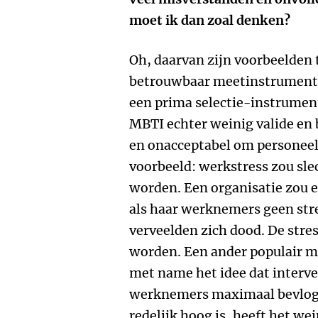
moet ik dan zoal denken?
Oh, daarvan zijn voorbeelden 
betrouwbaar meetinstrument v
een prima selectie-instrument 
MBTI echter weinig valide en
en onacceptabel om personeel
voorbeeld: werkstress zou sl
worden. Een organisatie zou e
als haar werknemers geen stre
verveelden zich dood. De stres
worden. Een ander populair m
met name het idee dat interv
werknemers maximaal bevlogen
redelijk hoog is, heeft het w