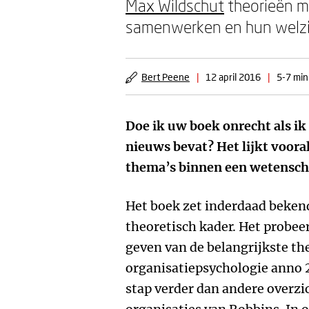
Max Wildschut
theorieën m
samenwerken en hun welzi
Bert Peene
|
12 april 2016
|
5-7 min
Doe ik uw boek onrecht als ik s
nieuws bevat? Het lijkt voor
thema’s binnen een wetenscha
Het boek zet inderdaad beken
theoretisch kader. Het probee
geven van de belangrijkste th
organisatiepsychologie anno 2
stap verder dan andere overzi