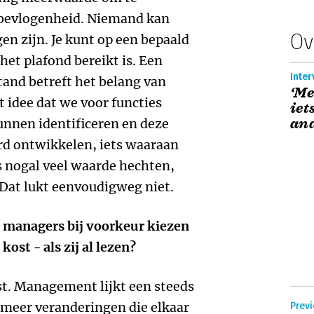
 bevlogenheid. Niemand kan
Ov
en zijn. Je kunt op een bepaald
et plafond bereikt is. Een
Inter
tand betreft het belang van
‘Me
idee dat we voor functies
iet
an
unnen identificeren en deze
rd ontwikkelen, iets waaraan
nogal veel waarde hechten,
 Dat lukt eenvoudigweg niet.
l managers bij voorkeur kiezen
ost - als zij al lezen?
st. Management lijkt een steeds
n meer veranderingen die elkaar
Previ