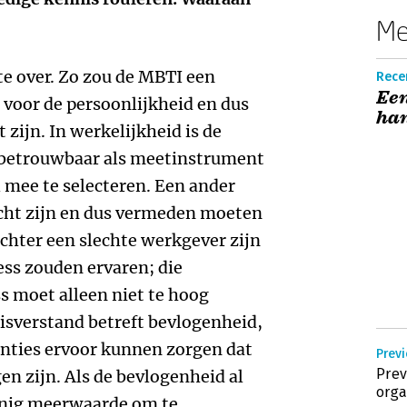
Me
te over. Zo zou de MBTI een
Recen
Een
oor de persoonlijkheid en dus
han
zijn. In werkelijkheid is de
 betrouwbaar als meetinstrument
 mee te selecteren. Een ander
echt zijn en dus vermeden moeten
chter een slechte werkgever zijn
ss zouden ervaren; die
s moet alleen niet te hoog
isverstand betreft bevlogenheid,
enties ervoor kunnen zorgen dat
Previ
Prev
 zijn. Als de bevlogenheid al
orga
einig meerwaarde om te