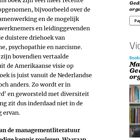
ons boek zijn veel meer recente
Ged
opgenomen, bijvoorbeeld over de
org
 samenwerking en de mogelijk
Pa
 werknemers en leidinggevenden
de duistere driehoek van
Vi
e, psychopathie en narcisme.
zijn bovendien vertaalde
Book
Ma
it de Amerikaanse visie op
Ge
oek is juist vanuit de Nederlandse
or
och anders. Zo wordt er in
d’ en geworsteld met diversiteit
g zit dus inderdaad niet in de
g ervan.
d van de managementliteratuur
edige kennis rouleren. Waaraan