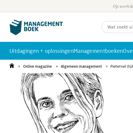
Op werkda
Uitdagingen + oplossingen
Managementboeken
Ove
Online magazine
Algemeen management
Pieternel Di