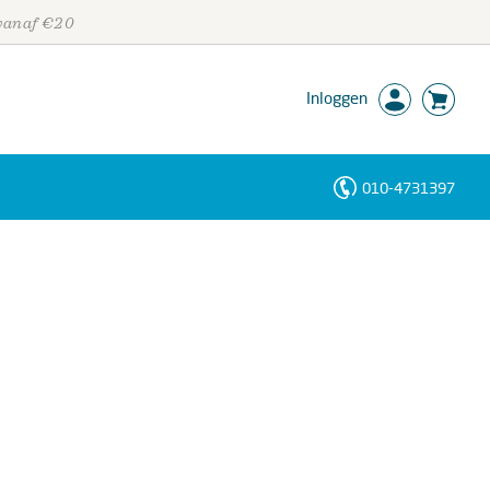
 vanaf €20
Inloggen
010-4731397
Personen
Trefwoorden