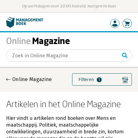
Op werkdagen voor 23:00 besteld, morgen in huis
Magazine
Online
Gevonden artikelen
Online Magazine
Filteren
1
Artikelen in het Online Magazine
Hier vindt u artikelen rond boeken over Mens en
maatschappij. Politiek, maatschappelijke
ontwikkelingen, duurzaamheid in brede zin, kortom