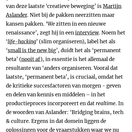
van deze laatste ‘creatieve beweging’ is
Martijn
Aslander
. Niet bij de pakken neerzitten maar
kansen pakken. ‘We zitten in een nieuwe
renaissance’, zegt hij in een
interview
. Noem het
‘
life-hacking
’ (slim organiseren), label het als
‘
small is the new big
’, duidt het als ‘permanent
beta’ (
nooit af
), in essentie is het allemaal de
resultante van ‘anders organiseren. Vooral dat
laatste, ‘permanent beta’, is cruciaal, omdat het
de kritieke succesfactoren van morgen - geven
en delen van kennis en middelen – in het
productieproces incorporeert en dat
realtime
. In
de woorden van Aslander: ‘Bridging brains, tech
& culture. Ergens in dat domein liggen de
oplossingen voor de vraagstukken waar we nu