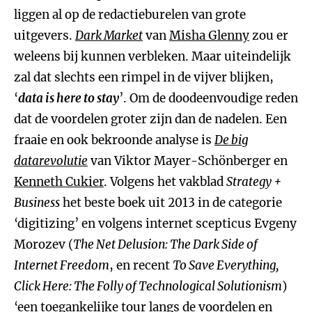
liggen al op de redactieburelen van grote
uitgevers.
Dark Market
van
Misha Glenny
zou er
weleens bij kunnen verbleken. Maar uiteindelijk
zal dat slechts een rimpel in de vijver blijken,
‘
data is here to stay
’. Om de doodeenvoudige reden
dat de voordelen groter zijn dan de nadelen. Een
fraaie en ook bekroonde analyse is
De big
datarevolutie
van Viktor Mayer-Schönberger en
Kenneth Cukier
. Volgens het vakblad
Strategy +
Business
het beste boek uit 2013 in de categorie
‘digitizing’ en volgens internet scepticus Evgeny
Morozev (
The Net Delusion: The Dark Side of
Internet Freedom
, en recent
To Save Everything,
Click Here: The Folly of Technological Solutionism
)
‘een toegankelijke tour langs de voordelen en