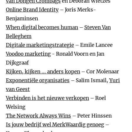
van Dongen Crombags
en Deborah Wietzes
Online Brand Identity
– Joris Merks-
Benjaminsen
When digital becomes human
–
Steven Van
Belleghem
Digitale marketingstrategie
– Emile Lancee
Voodoo marketing
- Ronald Voorn en Jan
Dijkgraaf
Kijken, kijken ... anders kopen
– Cor Molenaar
Exponentiële organisaties
– Salim Ismail,
Yuri
van Geest
Verbinden is het nieuwe verkopen
– Roel
Welsing
The Network Always Wins
– Peter Hinssen
Is jouw bedrijf wel MerkWaardig genoeg
–