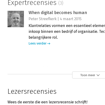
Expertrecensies
(3)
When digital becomes human
Peter Streefkerk | 4 maart 2015
Klantrelaties vormen een essentieel elemen
inkoop binnen een bedrijf of organisatie. Te
belangrijkere rol.
Lees verder
When digital becomes human
Angelina Hammond | 29 december 2014
Toon meer
Steven Van Belleghem, ook bekend van de b
en ‘De Conversation Company’ legt de vinger 
Lezersrecensies
de klantenrelatie verandert tegenwoordig e
Lees verder
Wees de eerste die een lezersrecensie schrijft!