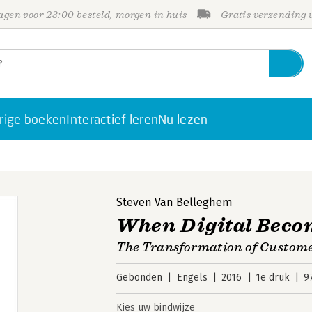
gen voor 23:00 besteld, morgen in huis
Gratis verzending
rige boeken
Interactief leren
Nu lezen
Steven Van Belleghem
When Digital Bec
The Transformation of Custome
Gebonden
Engels
2016
1e druk
9
Kies uw bindwijze