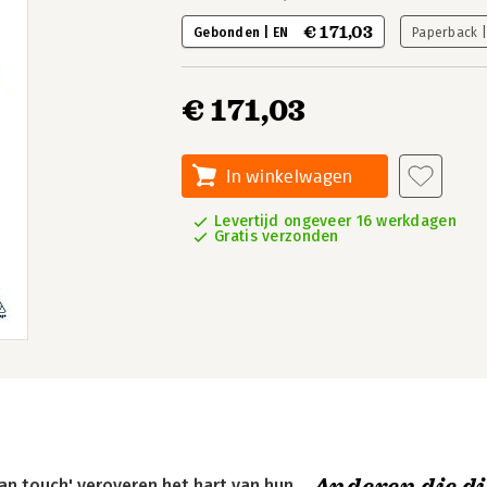
€ 171,03
Gebonden | EN
Paperback 
€ 171,03
In winkelwagen
Levertijd ongeveer 16 werkdagen
Gratis verzonden
an touch' veroveren het hart van hun