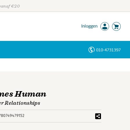
 vanaf €20
Inloggen
010-4731397
Personen
Trefwoorden
omes Human
r Relationships
780749479152