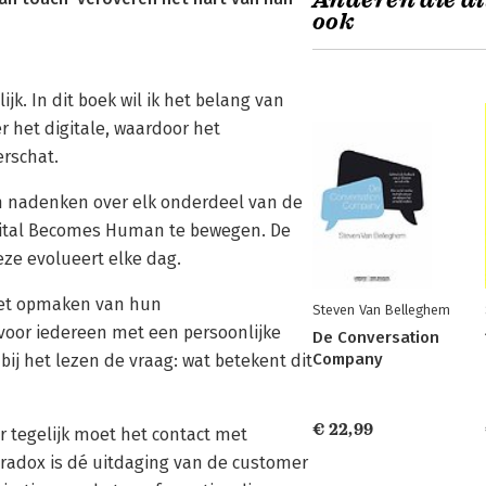
Anderen die di
ook
jk. In dit boek wil ik het belang van
 het digitale, waardoor het
erschat.
en nadenken over elk onderdeel van de
igital Becomes Human te bewegen. De
eze evolueert elke dag.
 het opmaken van hun
Steven Van Belleghem
voor iedereen met een persoonlijke
De Conversation
Company
 bij het lezen de vraag: wat betekent dit
€ 22,99
ar tegelijk moet het contact met
radox is dé uitdaging van de customer