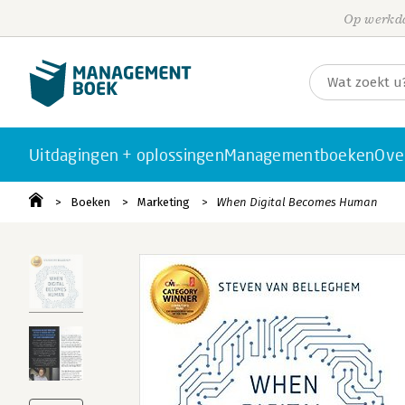
Op werkda
Uitdagingen + oplossingen
Managementboeken
Ove
Boeken
Marketing
When Digital Becomes Human