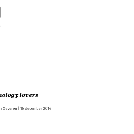
n
rtitel ‘Klantrelaties in transformatie’
ie van de klantrelatie. De klant staat
 bedrijf.
ology lovers
an Oeveren
16 december 2014