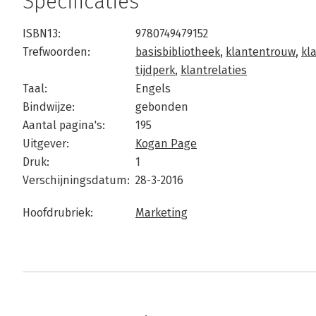
Specificaties
ISBN13:
9780749479152
Trefwoorden:
basisbibliotheek
,
klantentrouw
,
kl
tijdperk
,
klantrelaties
Taal:
Engels
Bindwijze:
gebonden
Aantal pagina's:
195
Uitgever:
Kogan Page
Druk:
1
Verschijningsdatum:
28-3-2016
Hoofdrubriek:
Marketing