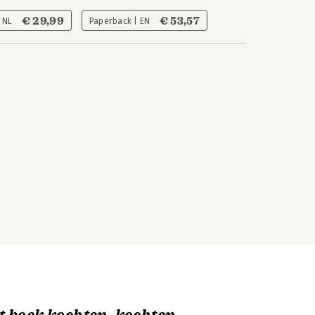
€ 29,99
€ 53,57
| NL
Paperback | EN