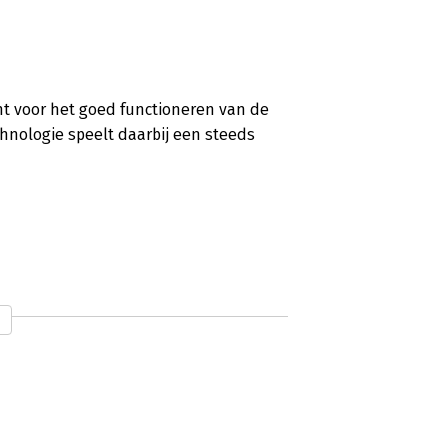
t voor het goed functioneren van de
chnologie speelt daarbij een steeds
estsellers ‘De Conversation Manager’
op de zere plek in zijn nieuwste boek:
lke dag.