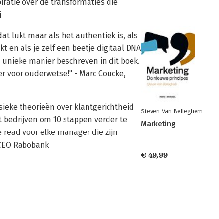
iratie over de transformaties die
i
dat lukt maar als het authentiek is, als
kt en als je zelf een beetje digitaal DNA
 unieke manier beschreven in dit boek.
r voor ouderwetse!" - Marc Coucke,
ieke theorieën over klantgerichtheid
Steven Van Belleghem
t bedrijven om 10 stappen verder te
Marketing
e read voor elke manager die zijn
, CEO Rabobank
€ 49,99