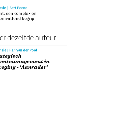
sie | Bert Peene
nt: een complex en
omvattend begrip
er dezelfde auteur
sie | Han van der Pool
ategisch
lentmanagement in
eging - 'Aanrader'