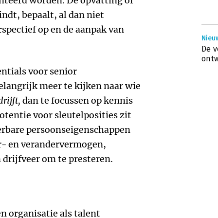
nteerd worden. De opvatting of
indt, bepaalt, al dan niet
rspectief op en de aanpak van
Nieuw
De v
ontw
ntials voor senior
langrijk meer te kijken naar wie
drijft,
dan te focussen op kennis
otentie voor sleutelposities zit
derbare persoonseigenschappen
eer- en verandervermogen,
 drijfveer om te presteren.
n organisatie als talent