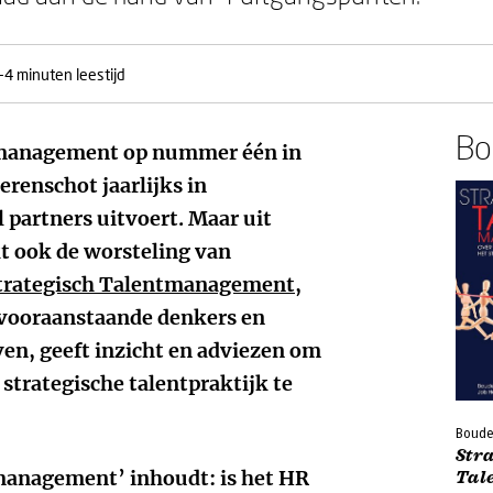
-4 minuten leestijd
Boe
entmanagement op nummer
één
in
renschot jaarlijks in
partners uitvoert. Maar uit
t ook de worsteling van
trategisch Talentmanagement
,
 vooraanstaande denkers en
ven,
geeft inzicht en adviezen om
strategische talentpraktijk te
Boude
Str
management’ inhoudt: is het HR
Tal