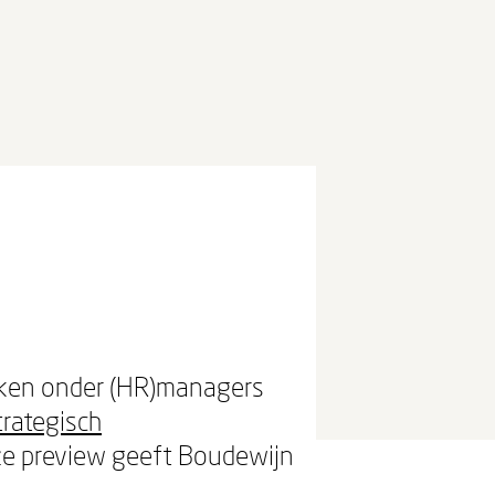
oeken onder (HR)managers
trategisch
ze preview geeft Boudewijn