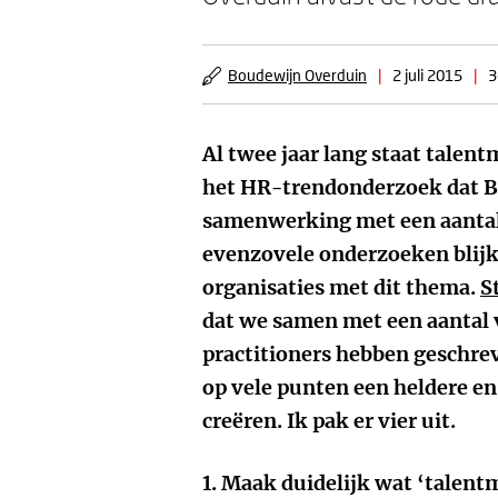
Boudewijn Overduin
|
2 juli 2015
|
3
Al twee jaar lang staat tal
het HR-trendonderzoek dat Be
samenwerking met een aantal 
evenzovele onderzoeken blijk
organisaties met dit thema.
S
dat we samen met een aantal
practitioners hebben geschre
op vele punten een heldere en 
creëren. Ik pak er
vier
uit.
1.
Maak duidelijk wat ‘talent