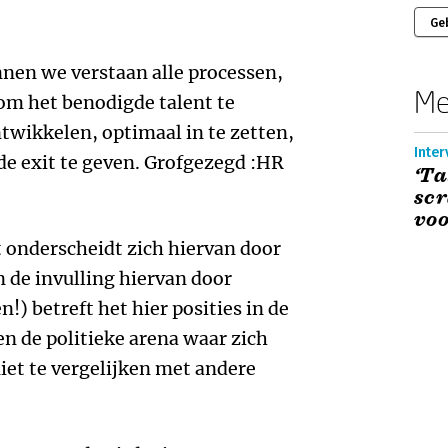
Ge
en we verstaan alle processen,
Me
om het benodigde talent te
ntwikkelen, optimaal in te zetten,
Inte
de exit te geven. Grofgezegd :HR
‘T
scr
voo
nderscheidt zich hiervan door
 de invulling hiervan door
n!) betreft het hier posities in de
en de politieke arena waar zich
iet te vergelijken met andere