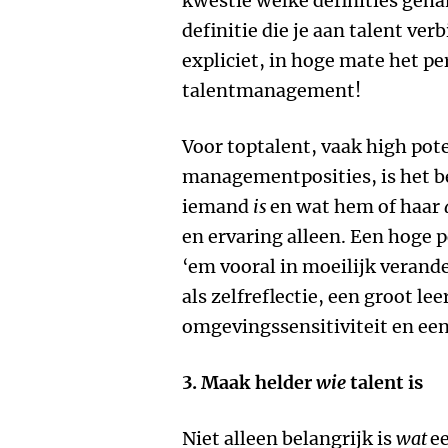
kwestie welke definities geha
definitie die je aan talent verb
expliciet, in hoge mate het pe
talentmanagement!
Voor toptalent, vaak high pote
managementposities, is het be
iemand
is
en wat hem of haar
en ervaring alleen. Een hoge p
‘em vooral in moeilijk veran
als zelfreflectie, een groot l
omgevingssensitiviteit en een
3.
Maak helder
wie
talent is
Niet alleen belangrijk is
wat
ee