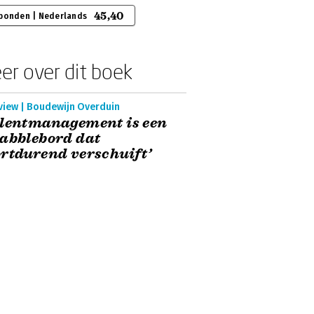
45,40
bonden | Nederlands
er over dit boek
rview | Boudewijn Overduin
alentmanagement is een
abblebord dat
rtdurend verschuift’