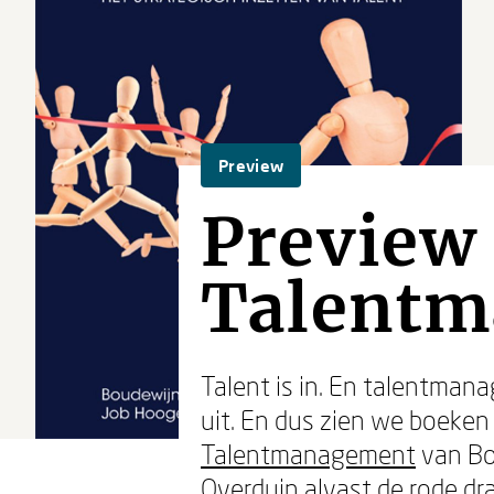
Preview
Preview 
Talent
Talent is in. En talentma
uit. En dus zien we boeke
Talentmanagement
van Bo
Overduin alvast de rode d