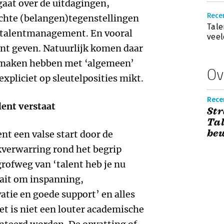
aat over de uitdagingen,
Recen
chte (belangen)tegenstellingen
Tale
talentmanagement. En vooral
veel
kunt geven. Natuurlijk komen daar
te maken hebben met ‘algemeen’
Ov
xpliciet op sleutelposities mikt.
Recen
lent verstaat
Str
Ta
bew
t een valse start door de
kverwarring rond het begrip
grofweg van ‘talent heb je nu
raait om inspanning,
tie en goede support’ en alles
Het is niet een louter academische