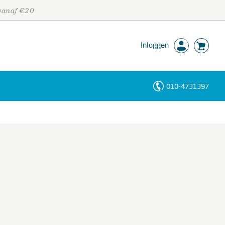
 vanaf €20
Inloggen
010-4731397
Personen
Trefwoorden