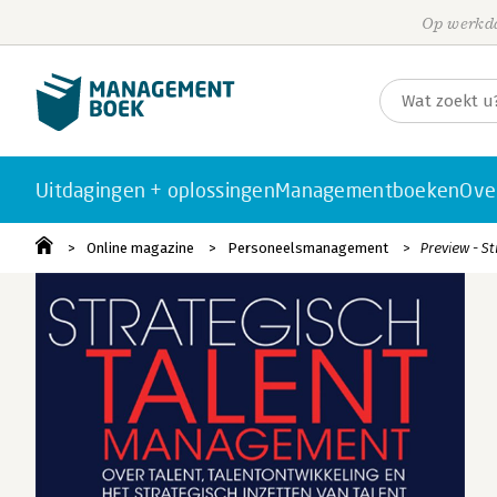
Op werkda
Uitdagingen + oplossingen
Managementboeken
Ove
Online magazine
Personeelsmanagement
Preview - 