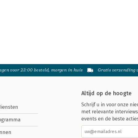
gen voor 23:00 besteld, morgen in huis
Gratis verzending
Altijd op de hoogte
Schrijf u in voor onze nie
diensten
met relevante interviews
events en de beste actie
rogramma
nnen