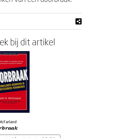
k bij dit artikel
 McFarland
rbraak