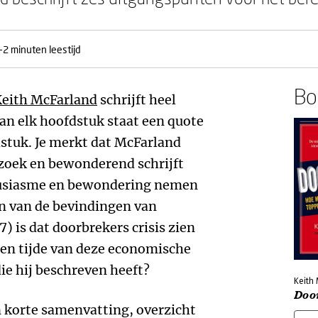
-2 minuten leestijd
Boe
eith McFarland
schrijft heel
van elk hoofdstuk staat een quote
stuk. Je merkt dat McFarland
rzoek en bewonderend schrijft
housiasme en bewondering nemen
én van de bevindingen van
) is dat doorbrekers crisis zien
 ten tijde van deze economische
die hij beschreven heeft?
Keith
Doo
n korte samenvatting, overzicht