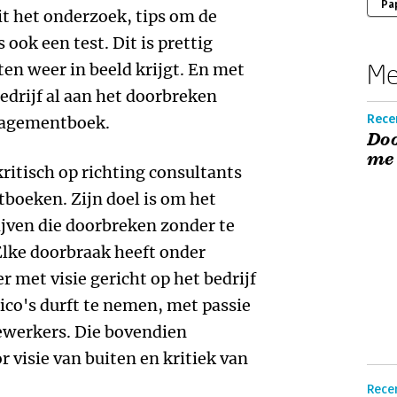
Pa
t het onderzoek, tips om de
ook een test. Dit is prettig
Me
ten weer in beeld krijgt. En met
bedrijf al aan het doorbreken
Recen
nagementboek.
Doo
me
kritisch op richting consultants
boeken. Zijn doel is om het
jven die doorbreken zonder te
 Elke doorbraak heeft onder
 met visie gericht op het bedrijf
sico's durft te nemen, met passie
ewerkers. Die bovendien
r visie van buiten en kritiek van
Rece