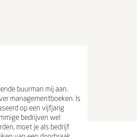
bekende buurman mij aan.
n over managementboeken. Is
seerd op een vijfjarig
ommige bedrijven wel
en, moet je als bedrijf
eiken van een doorbraak.