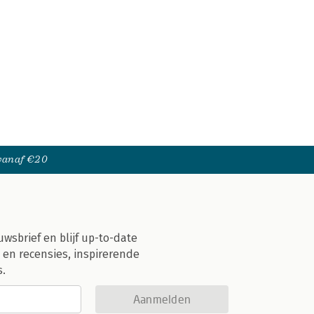
 vanaf €20
uwsbrief en blijf up-to-date
 en recensies, inspirerende
s.
Aanmelden