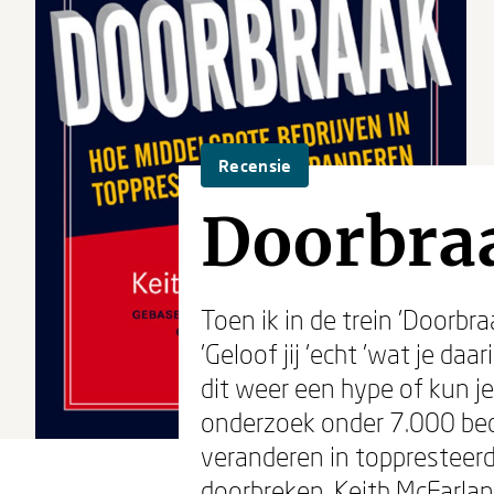
Recensie
Doorbra
Toen ik in de trein 'Doorbr
'Geloof jij 'echt 'wat je d
dit weer een hype of kun je
onderzoek onder 7.000 bed
veranderen in toppresteerd
doorbreken. Keith McFarlan