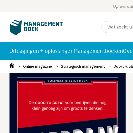
Op werkda
Uitdagingen + oplossingen
Managementboeken
Ove
Online magazine
Strategisch management
Doorbraak