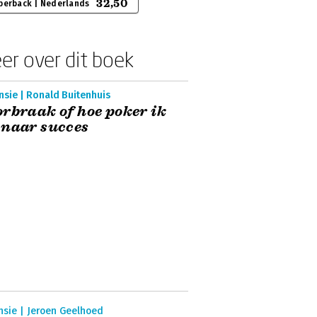
32,50
perback | Nederlands
er over dit boek
sie | Ronald Buitenhuis
rbraak of hoe poker ik
 naar succes
nsie | Jeroen Geelhoed