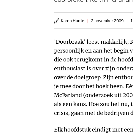
Karen Hunte
|
2 november 2009
|
1
'
Doorbraak
' leest makkelijk;
K
persoonlijk en aan het begin 
die ook terugkomt in de hoofd
enthousiast is over zijn onde
over de doelgroep. Zijn ent
je mee door het boek heen. E
McFarland (onderzoek uit 2007
als een kans. Hoe zou het nu,
crisis, gaan met de bedrijven 
Elk hoofdstuk eindigt met ee