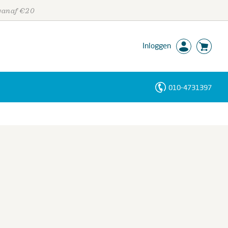
 vanaf €20
Inloggen
010-4731397
Personen
Trefwoorden