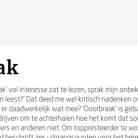
ak
aak' vol interesse zat te lezen, sprak mijn on
aarin leest?' Dat deed me wel kritisch nadenke
 er daadwerkelijk wat mee? 'Doorbraak' is geba
rijven om te achterhalen hoe het komt dat s
ers en anderen niet. Om toppresteerder te word
d beschrijft zes uitgangspunten voor het ber