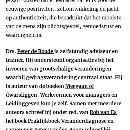
je zal troosten dat er een alternatief is voor de
eeuwige positiviteit, zelfontwikkeling en jacht
op authenticiteit, die benadrukt dat het mooiste
van de mens zijn plichtsgevoel, gemoedsrust en
waardigheid is.
Drs.
Peter de Roode
is zelfstandig adviseur en
trainer. Hij ondersteunt organisaties bij het
invoeren van grootschalige veranderingen
waarbij gedragsverandering centraal staat. Hij
is auteur van de boeken
Meegaan of
dwarsliggen
,
Werkvormen voor managers
en
Leidinggeven kun je zelf
. Samen met meerdere
auteurs schreef hij onder red. van
Rob van Es
het boek
Praktijkboek Veranderdiagnose
en
samen met
Peter van den Boom
schreef hij